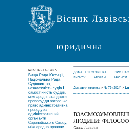
Вісник Львівсь
юридична
КЛЮЧОВІ СЛОВА
ДОМАШНЯ СТОРІНКА
ПРО НАС
Вища Рада Юстиції,
ВИПУСК
АРХІВИ
АНОНСИ
Національна Рада
Судівництва,
незалежність судів і
Домашня сторінка
>
№ 79 (2024)
>
Lu
самостійність суддів,
міжнародні стандарти
правосуддя
авторське
право
адміністративна
процедура
ВЗАЄМОЗУМОВЛЕНІС
адміністративний
орган
акти
ЛЮДИНИ: ФІЛОСОФ
Європейського Союзу,
міжнародно-правове
Olena Lubchuk