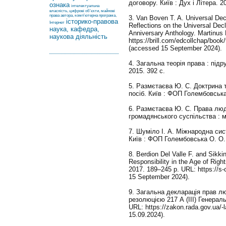
договору. Київ : Дух і Літера. 2
ознака
інтелектуальна
власність, цифрові об’єкти, майнові
права автора, комп’ютерна програма,
3. Van Boven T. A. Universal Dec
історико-правова
Інтернет
Reflections on the Universal Decl
наука, кафедра,
Anniversary Anthology. Martinus 
наукова діяльність
https://brill.com/edcollchap/b
(accessed 15 September 2024).
4. Загальна теорія права : підруч
2015. 392 с.
5. Размєтаєва Ю. С. Доктрина т
посіб. Київ : ФОП Голембовська
6. Размєтаєва Ю. С. Права лю
громадянського суспільства : м
7. Шуміло І. А. Міжнародна сис
Київ : ФОП Голембовська О. О. 
8. Berdion Del Valle F. and Sikki
Responsibility in the Age of Righ
2017. 189–245 p. URL: https://s-
15 September 2024).
9. Загальна декларація прав л
резолюцією 217 А (ІІІ) Генерал
URL: https://zakon.rada.gov.ua/
15.09.2024).