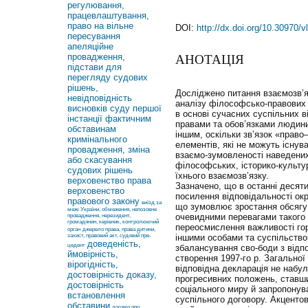
регулювання,
працевлаштування,
право на вільне
DOI:
http://dx.doi.org/10.30970/
пересування
апеляційне
провадження,
АНОТАЦІЯ
підстави для
перегляду судових
рішень,
Досліджено питання взаємозв’яз
невідповідність
аналізу філософсько-правових 
висновків суду першої
в основі сучасних суспільних 
інстанції фактичним
правами та обов’язками людини
обставинам
іншим, оскільки зв’язок «право
кримінального
елементів, які не можуть існу
провадження, зміна
взаємо-зумовленості наведених
або скасування
філософських, історико-культу
судових рішень
їхнього взаємозв’язку.
верховенство права
Зазначено, що в останні десят
верховенство
посилення відповідальності ок
правового закону
виїзд за
що зумовлює зростання обсягу о
межі України, обмеження, непозовне
очевидними перевагами такого 
провадження, нерезидент,
громадянин, керівник, контролюючий
переосмислення важливості гор
орган
джерело права, права дитини,
захист, правовий акт, судовий пре-
іншими особами та суспільств
доведеність,
цедент
збалансування сво-боди з відп
ймовірність,
створення 1997-го р. Загальної
вірогідність,
відповідна декларація не набул
достовірність доказу,
прогресивних положень, ставш
достовірність
соціального миру й запропонув
встановлення
суспільного договору. Акценто
обставини
договір про