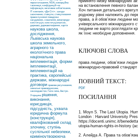
прийнято низку міжнародних акт
нерозголошення, NDA, комерційна
на встановлення певного балан
таємниця, конфіденцій¬на
інформація, негативне зобов’язання,
Хоч питання детального врегул
ІТ-компанія, «Дія Сіті».
заходи
родному рівні належить до пер
заохочення, стимули, стимулювання
правослухняної поведінки
права, а й обов’язки людини м
засуджених, схвалення, винагороди
конституція, конституціоналізм,
універсального міжнародного с
держава, державотворення, хартія
людини не варто розглядати кр
наукова школа,
як їхнє необхідне доповнення.
дослідження,
Львівська наукова
школа земельного,
аграрного та
КЛЮЧОВІ СЛОВА
екологічного права
національна
імплементація, форми
права людини, обов’язки людини
імплементації,
міжнародно-правовий стандарт
імплементацій на
практика, європейські
держави, міжнародні
ПОВНИЙ ТЕКСТ:
договори
правове регулювання,
PDF
земельні правовідносини,
законодавство, Гали-чина, Австро-
рішення,
ПОСИЛАННЯ
Угорщина
виконання,
юрисдикція,
підсудність, ухвала
1. Moyn S. The Last Utopia. Hum
юридична формула
London : Harvard University Pres
(конструкція),
https://docenti.unimc.it/benedetta
кваліфікований склад
utopia-human-rights-in-history (
злочину, ступінь
суспільної небезпеки,
2. Алейда А. Права та обов’яз
криміноутворююча