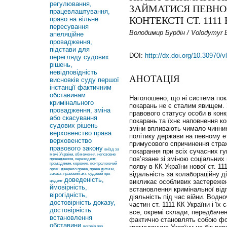
регулювання,
ЗАЙМАТИСЯ ПЕВНО
працевлаштування,
КОНТЕКСТІ СТ. 1111
право на вільне
пересування
Володимир Бурдін / Volodymyr B
апеляційне
провадження,
підстави для
DOI:
http://dx.doi.org/10.30970/
перегляду судових
рішень,
невідповідність
АНОТАЦІЯ
висновків суду першої
інстанції фактичним
обставинам
Наголошено, що ні система пока
кримінального
покарань не є сталим явищем. 
провадження, зміна
правового статусу особи в кон
або скасування
покарань та їхнє наповнення к
судових рішень
зміни впливають чимало чинник
верховенство права
політику держави на певному ет
верховенство
примусового спричинення страж
правового закону
виїзд за
покарання при всіх сучасних гу
межі України, обмеження, непозовне
пов’язане зі зміною соціальних
провадження, нерезидент,
громадянин, керівник, контролюючий
появу в КК України нової ст. 11
орган
джерело права, права дитини,
відальність за колабораційну ді
захист, правовий акт, судовий пре-
доведеність,
викликає особливих застережен
цедент
ймовірність,
встановлення кримінальної відп
вірогідність,
діяльність під час війни. Вод
достовірність доказу,
частин ст. 1111 КК України і їх
достовірність
все, окремі склади, передбачен
встановлення
фактично становлять собою фо
обставини
договір про