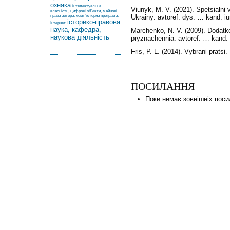
ознака
інтелектуальна
Viunyk, M. V. (2021). Spetsialn
власність, цифрові об’єкти, майнові
права автора, комп’ютерна програма,
Ukrainy: avtoref. dys. … kand. iu
історико-правова
Інтернет
наука, кафедра,
Marchenko, N. V. (2009). Dodatko
наукова діяльність
pryznachennia: avtoref. … kand. 
Fris, P. L. (2014). Vybrani pratsi.
ПОСИЛАННЯ
Поки немає зовнішніх поси