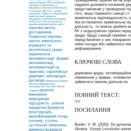
громадянина України на бік вор
нерозголошення, NDA, комерційна
надання допомоги іноземній держ
таємниця, конфіденцій¬на
інформація, негативне зобов’язання,
представникам у проведенні під
ІТ-компанія, «Дія Сіті».
заходи
того, якщо порівняти санкції ст
заохочення, стимули, стимулювання
правослухняної поведінки
кримінальну відповідальність за
засуджених, схвалення, винагороди
яка встановлює кримінальну ві
конституція, конституціоналізм,
держава, державотворення, хартія
діяльність, то можна зробити в
наукова школа,
КК з незрозумілих причин пере
дослідження,
зради. Щодо санкцій окремих ч
Львівська наукова
перед-бачення у них покарання
школа земельного,
певні посади або займатися пев
аграрного та
реформування.
екологічного права
національна
імплементація, форми
КЛЮЧОВІ СЛОВА
імплементації,
імплементацій на
практика, європейські
державна зрада, колабораційна 
держави, міжнародні
обмеження у правах, позбавлен
договори
правове регулювання,
займатися певною діяльністю
земельні правовідносини,
законодавство, Гали-чина, Австро-
рішення,
Угорщина
ПОВНИЙ ТЕКСТ:
виконання,
юрисдикція,
PDF
підсудність, ухвала
юридична формула
ПОСИЛАННЯ
(конструкція),
кваліфікований склад
злочину, ступінь
Burdin, V. M. (2020). Do pytanni
суспільної небезпеки,
Ukrainy. Visnyk Lvivskoho unive
криміноутворююча