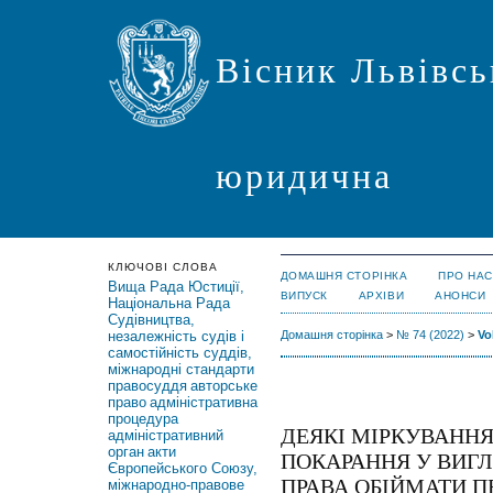
Вісник Львівсь
юридична
КЛЮЧОВІ СЛОВА
ДОМАШНЯ СТОРІНКА
ПРО НАС
Вища Рада Юстиції,
ВИПУСК
АРХІВИ
АНОНСИ
Національна Рада
Судівництва,
незалежність судів і
Домашня сторінка
>
№ 74 (2022)
>
Vo
самостійність суддів,
міжнародні стандарти
правосуддя
авторське
право
адміністративна
процедура
ДЕЯКІ МІРКУВАНН
адміністративний
орган
акти
ПОКАРАННЯ У ВИГЛ
Європейського Союзу,
ПРАВА ОБІЙМАТИ П
міжнародно-правове