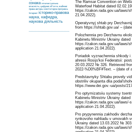
The Ramsar Convention on Wetlan
ознака
інтелектуальна
Waterfowl Habitat dated 02.02.19
власність, цифрові об’єкти, майнові
права автора, комп’ютерна програма,
https://zakon.rada.gov.ua/laws/s
історико-правова
Інтернет
21.04.2022).
наука, кафедра,
наукова діяльність
Operatyvnyj shtab pry Derzhavnij 
from https://shtab.gov.ua/ – (date
Polozhennia pro Derzhavnu ekolo
Kabinetu Ministriv Ukrainy dated
https://zakon.rada.gov.ua/laws
application 21.04.2022).
Poriadok vyznachennia shkody i z
ahresii Rosijs'koi Federatsii: po
20.03.2022 № 326. Retrieved fro
2022-%D0%BF#Text. – (date of ap
Predstavnyky Shtabu provely vidbi
obstriliv okupanta dlia podal'sho
https://www.dei.gov.-ua/posts/217
Pro optymizatsiiu systemy tsentr
Kabinetu Ministriv Ukrainy dated
https://zakon.rada.gov.ua/laws/
application 21.04.2022).
Pro prypynennia zakhodiv derzhav
rynkovoho nahliadu v umovakh vo
Ukrainy dated 13.03.2022 № 303.
https://zakon.rada.gov.ua/laws/
application 21.04.2022).