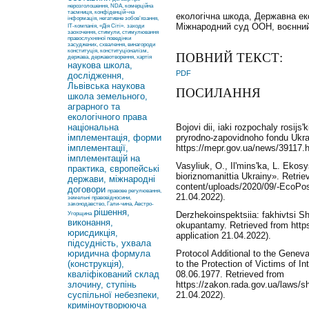
нерозголошення, NDA, комерційна
таємниця, конфіденцій¬на
екологічна шкода, Державна еко
інформація, негативне зобов’язання,
Міжнародний суд ООН, воєнний
ІТ-компанія, «Дія Сіті».
заходи
заохочення, стимули, стимулювання
правослухняної поведінки
засуджених, схвалення, винагороди
конституція, конституціоналізм,
ПОВНИЙ ТЕКСТ:
держава, державотворення, хартія
наукова школа,
PDF
дослідження,
Львівська наукова
ПОСИЛАННЯ
школа земельного,
аграрного та
екологічного права
Bojovi dii, iaki rozpochaly rosijs
національна
pryrodno-zapovidnoho fondu Ukra
імплементація, форми
https://mepr.gov.ua/news/39117.ht
імплементації,
імплементацій на
Vasyliuk, O., Il'mins'ka, L. Eko
практика, європейські
bioriznomanittia Ukrainy». Retrie
держави, міжнародні
content/uploads/2020/09/-EcoPos
договори
правове регулювання,
21.04.2022).
земельні правовідносини,
законодавство, Гали-чина, Австро-
рішення,
Derzhekoinspektsiia: fakhivtsi S
Угорщина
виконання,
okupantamy. Retrieved from https
юрисдикція,
application 21.04.2022).
підсудність, ухвала
юридична формула
Protocol Additional to the Genev
(конструкція),
to the Protection of Victims of In
кваліфікований склад
08.06.1977. Retrieved from
злочину, ступінь
https://zakon.rada.gov.ua/laws/s
суспільної небезпеки,
21.04.2022).
криміноутворююча