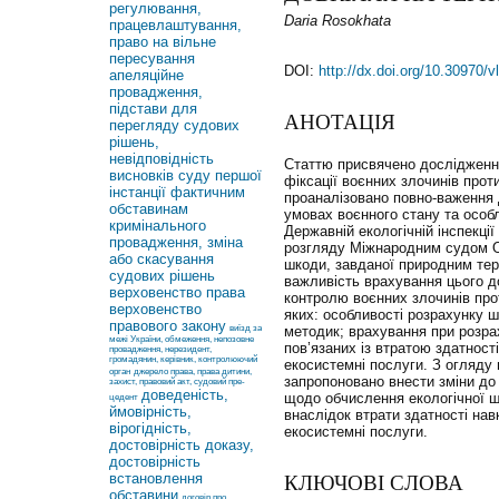
регулювання,
Daria Rosokhata
працевлаштування,
право на вільне
пересування
DOI:
http://dx.doi.org/10.30970/
апеляційне
провадження,
підстави для
АНОТАЦІЯ
перегляду судових
рішень,
невідповідність
Статтю присвячено дослідженню
висновків суду першої
фіксації воєнних злочинів проти
інстанції фактичним
проаналізовано повно-важення Д
обставинам
умовах воєнного стану та особ
кримінального
Державній екологічній інспекції
провадження, зміна
розгляду Міжнародним судом О
або скасування
шкоди, завданої природним тери
судових рішень
важливість врахування цього до
верховенство права
контролю воєнних злочинів прот
верховенство
яких: особливості розрахунку ш
правового закону
виїзд за
методик; врахування при розрах
межі України, обмеження, непозовне
пов’язаних із втратою здатнос
провадження, нерезидент,
громадянин, керівник, контролюючий
екосистемні послуги. З огляду
орган
джерело права, права дитини,
запропоновано внести зміни до
захист, правовий акт, судовий пре-
доведеність,
щодо обчислення екологічної ш
цедент
ймовірність,
внаслідок втрати здатності н
вірогідність,
екосистемні послуги.
достовірність доказу,
достовірність
встановлення
КЛЮЧОВІ СЛОВА
обставини
договір про