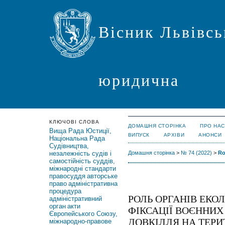
Вісник Львівсь
юридична
КЛЮЧОВІ СЛОВА
ДОМАШНЯ СТОРІНКА
ПРО НАС
Вища Рада Юстиції,
ВИПУСК
АРХІВИ
АНОНСИ
Національна Рада
Судівництва,
незалежність судів і
Домашня сторінка
>
№ 74 (2022)
>
Ro
самостійність суддів,
міжнародні стандарти
правосуддя
авторське
право
адміністративна
процедура
РОЛЬ ОРГАНІВ ЕКО
адміністративний
орган
акти
ФІКСАЦІЇ ВОЄННИХ
Європейського Союзу,
ДОВКІЛЛЯ НА ТЕРИТ
міжнародно-правове