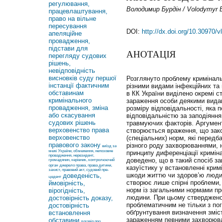
регулювання,
Володимир Бурдін / Volodymyr B
працевлаштування,
право на вільне
пересування
DOI:
http://dx.doi.org/10.30970/
апеляційне
провадження,
підстави для
АНОТАЦІЯ
перегляду судових
рішень,
невідповідність
висновків суду першої
Розглянуто проблему криміналь
інстанції фактичним
різними видами інфекційних та
обставинам
в КК України виділено окремі ст
кримінального
зараження особи деякими вида
провадження, зміна
розміру відповідальності, яка 
або скасування
відповідальністю за заподіяння
судових рішень
травмуючих факторів. Аргумент
верховенство права
створюється враження, що зак
верховенство
(спеціальних) норм, які передб
правового закону
різного роду захворюваннями, 
виїзд за
межі України, обмеження, непозовне
принципу диференціації криміна
провадження, нерезидент,
доведено, що в такий спосіб з
громадянин, керівник, контролюючий
орган
джерело права, права дитини,
казуїстику у встановленні крим
захист, правовий акт, судовий пре-
шкоди життю чи здоров’ю люди
доведеність,
цедент
створює лише спірні проблеми,
ймовірність,
норм із загальними нормами пр
вірогідність,
людини. При цьому стверджено,
достовірність доказу,
проблематичним не тільки з пог
достовірність
обґрунтування визначення змісту
встановлення
зараженням певними захворюва
обставини
договір про