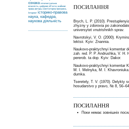
ознака
інтелектуальна
ПОСИЛАННЯ
власність, цифрові об’єкти, майнові
права автора, комп’ютерна програма,
історико-правова
Інтернет
наука, кафедра,
наукова діяльність
Brych, L. P. (2010). Prestupleny
zhyzny y zdorovia po zakonodate
universytet vnutrishnikh sprav.
Navrotskyi, V. O. (2000). Krymin
lektsii. Kyiv: Znannia.
Naukovo-praktychnyi komentar do
zah. red. P. P. Andrushka, V. H.
pererob. ta dop. Kyiv: Dakor.
Naukovo-praktychnyi komentar Kr
M. I. Melnyka, M. I. Khavroniuka.
dumka.
Tseretely, T. V. (1970). Delykty
hosudarstvo y pravo, № 8, 56‒64
ПОСИЛАННЯ
Поки немає зовнішніх поси