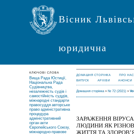
Вісник Львівсь
юридична
КЛЮЧОВІ СЛОВА
ДОМАШНЯ СТОРІНКА
ПРО НАС
Вища Рада Юстиції,
ВИПУСК
АРХІВИ
АНОНСИ
Національна Рада
Судівництва,
незалежність судів і
Домашня сторінка
>
№ 72 (2021)
>
Vo
самостійність суддів,
міжнародні стандарти
правосуддя
авторське
право
адміністративна
процедура
ЗАРАЖЕННЯ ВІРУСА
адміністративний
орган
акти
ЛЮДИНИ ЯК РІЗНОВ
Європейського Союзу,
ЖИТТЯ ТА ЗДОРОВ’Я
міжнародно-правове