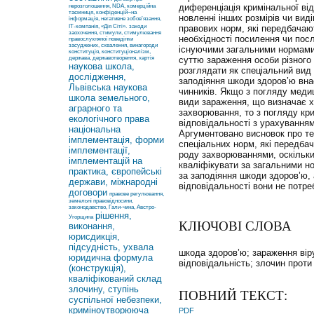
диференціація кримінальної від
нерозголошення, NDA, комерційна
таємниця, конфіденцій¬на
новленні інших розмірів чи вид
інформація, негативне зобов’язання,
ІТ-компанія, «Дія Сіті».
заходи
правових норм, які передбачают
заохочення, стимули, стимулювання
необхідності посилення чи посл
правослухняної поведінки
засуджених, схвалення, винагороди
існуючими загальними нормами.
конституція, конституціоналізм,
держава, державотворення, хартія
суттю зараження особи різного
наукова школа,
розглядати як спеціальний вид 
дослідження,
заподіяння шкоди здоров’ю вна
Львівська наукова
чинників. Якщо з погляду меди
школа земельного,
види зараження, що визначає х
аграрного та
захворювання, то з погляду кр
екологічного права
відповідальності з урахування
національна
Аргументовано висновок про те
імплементація, форми
спеціальних норм, які передбач
імплементації,
роду захворюваннями, оскільки 
імплементацій на
кваліфікувати за загальними н
практика, європейські
за заподіяння шкоди здоров’ю, 
держави, міжнародні
відповідальності вони не потре
договори
правове регулювання,
земельні правовідносини,
законодавство, Гали-чина, Австро-
рішення,
Угорщина
КЛЮЧОВІ СЛОВА
виконання,
юрисдикція,
підсудність, ухвала
шкода здоров’ю; зараження вір
юридична формула
відповідальність; злочин проти
(конструкція),
кваліфікований склад
злочину, ступінь
ПОВНИЙ ТЕКСТ:
суспільної небезпеки,
криміноутворююча
PDF