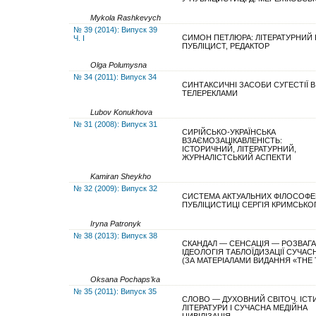
Mykola Rashkevych
№ 39 (2014): Випуск 39
СИМОН ПЕТЛЮРА: ЛІТЕРАТУРНИЙ 
Ч. І
ПУБЛІЦИСТ, РЕДАКТОР
Olga Polumysna
№ 34 (2011): Випуск 34
СИНТАКСИЧНІ ЗАСОБИ СУГЕСТІЇ В
ТЕЛЕРЕКЛАМИ
Lubov Konukhova
№ 31 (2008): Випуск 31
СИРІЙСЬКО-УКРАЇНСЬКА
ВЗАЄМОЗАЦІКАВЛЕНІСТЬ:
ІСТОРИЧНИЙ, ЛІТЕРАТУРНИЙ,
ЖУРНАЛІСТСЬКИЙ АСПЕКТИ
Kamiran Sheykho
№ 32 (2009): Випуск 32
СИСТЕМА АКТУАЛЬНИХ ФІЛОСОФЕ
ПУБЛІЦИСТИЦІ СЕРГІЯ КРИМСЬКО
Iryna Patronyk
№ 38 (2013): Випуск 38
СКАНДАЛ — СЕНСАЦІЯ — РОЗВАГА
ІДЕОЛОГІЯ ТАБЛОЇДИЗАЦІЇ СУЧАС
(ЗА МАТЕРІАЛАМИ ВИДАННЯ «THE 
Oksana Pochaps’ka
№ 35 (2011): Випуск 35
СЛОВО — ДУХОВНИЙ СВІТОЧ. ІСТ
ЛІТЕРАТУРИ І СУЧАСНА МЕДІЙНА