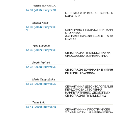
Tetjana BURDEGA
№ 31 (2008): Випуск 31
С. ПЕТЛЮРА ЯК ІДЕОЛОГ ВИЗВОЛЬ
БОРОТЬБИ
Stepan Kostt’
№ 39 (2014): Випуск 39
САТИРИЧНО-ГУМОРИСТИЧНІ ЖАН
Ч. І
СТОРІНКАХ
ЖУРНАЛІВ «МАСКИ» (1923 р.) ТА «
(1923 р.)
Yulia Savchyn
№ 36 (2012): Випуск 36
СВІТОГЛЯДНА ПУБЛІЦИСТИКА ЯК
ФІЛОСОФСЬКА ЖУРНАЛІСТИКА
Аndriy Mel’nyk
№ 32 (2009): Випуск 32
СВІТОГЛЯДНІ ДОМІНАНТИ В УКРАЇ
ІНТЕРНЕТ-ВИДАННЯХ
Maria Yatsymirska
№ 32 (2009): Випуск 32
СЕМАНТИЧНА ДЕЗОНТОЛОГІЗАЦІЯ
ПЕРЕДУМОВА СТВОРЕННЯ
МАНІПУЛЯТИВНИХ ІДЕОЛОГЕМ У
СВІТОГЛЯДНІЙ ПУБЛІЦИСТИЦІ
Taras Lylo
№ 41 (2016): Випуск 41
СЕМАНТИЧНИЙ ПРОСТІР ЧИСЕЛ
У ПУБЛІЦИСТИЦІ Д. МЕРЕЖКОВСЬ