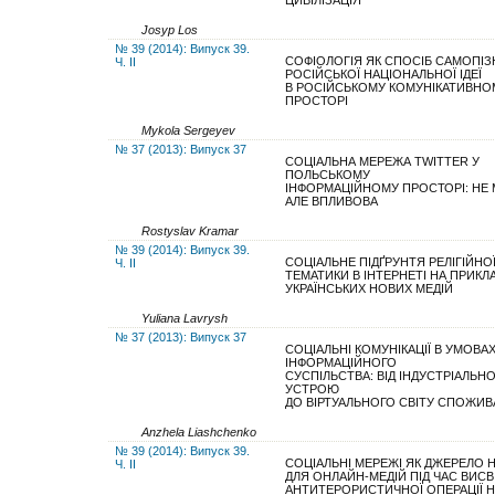
ЦИВІЛІЗАЦІЯ
Josyp Los
№ 39 (2014): Випуск 39.
СОФІОЛОГІЯ ЯК СПОСІБ САМОПІ
Ч. ІІ
РОСІЙСЬКОЇ НАЦІОНАЛЬНОЇ ІДЕЇ
В РОСІЙСЬКОМУ КОМУНІКАТИВНО
ПРОСТОРІ
Mykola Sergeyev
№ 37 (2013): Випуск 37
СОЦІАЛЬНА МЕРЕЖА TWITTER У
ПОЛЬСЬКОМУ
ІНФОРМАЦІЙНОМУ ПРОСТОРІ: НЕ 
АЛЕ ВПЛИВОВА
Rostyslav Kramar
№ 39 (2014): Випуск 39.
СОЦІАЛЬНЕ ПІДҐРУНТЯ РЕЛІГІЙНО
Ч. ІІ
ТЕМАТИКИ В ІНТЕРНЕТІ НА ПРИКЛА
УКРАЇНСЬКИХ НОВИХ МЕДІЙ
Yuliana Lavrysh
№ 37 (2013): Випуск 37
СОЦІАЛЬНІ КОМУНІКАЦІЇ В УМОВА
ІНФОРМАЦІЙНОГО
СУСПІЛЬСТВА: ВІД ІНДУСТРІАЛЬН
УСТРОЮ
ДО ВІРТУАЛЬНОГО СВІТУ СПОЖИ
Anzhela Liashchenko
№ 39 (2014): Випуск 39.
СОЦІАЛЬНІ МЕРЕЖІ ЯК ДЖЕРЕЛО 
Ч. ІІ
ДЛЯ ОНЛАЙН-МЕДІЙ ПІД ЧАС ВИС
АНТИТЕРОРИСТИЧНОЇ ОПЕРАЦІЇ Н