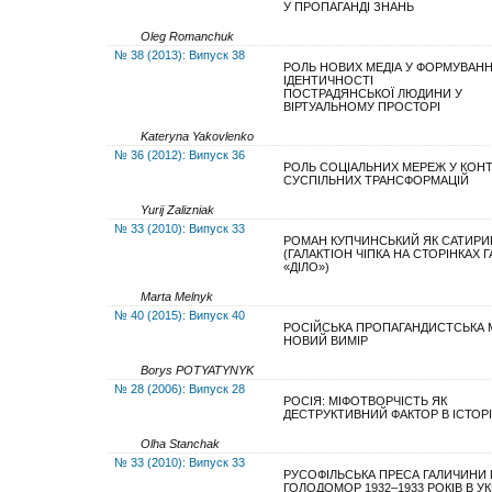
У ПРОПАГАНДІ ЗНАНЬ
Oleg Romanchuk
№ 38 (2013): Випуск 38
РОЛЬ НОВИХ МЕДІА У ФОРМУВАНН
ІДЕНТИЧНОСТІ
ПОСТРАДЯНСЬКОЇ ЛЮДИНИ У
ВІРТУАЛЬНОМУ ПРОСТОРІ
Kateryna Yakovlenko
№ 36 (2012): Випуск 36
РОЛЬ СОЦІАЛЬНИХ МЕРЕЖ У КОНТ
СУСПІЛЬНИХ ТРАНСФОРМАЦІЙ
Yurij Zalizniak
№ 33 (2010): Випуск 33
РОМАН КУПЧИНСЬКИЙ ЯК САТИРИ
(ГАЛАКТІОН ЧІПКА НА СТОРІНКАХ 
«ДІЛО»)
Marta Melnyk
№ 40 (2015): Випуск 40
РОСІЙСЬКА ПРОПАГАНДИСТСЬКА 
НОВИЙ ВИМІР
Borys POTYATYNYK
№ 28 (2006): Випуск 28
РОСІЯ: МІФОТВОРЧІСТЬ ЯК
ДЕСТРУКТИВНИЙ ФАКТОР В ІСТОРІ
Olha Stanchak
№ 33 (2010): Випуск 33
РУСОФІЛЬСЬКА ПРЕСА ГАЛИЧИНИ
ГОЛОДОМОР 1932–1933 РОКІВ В УК