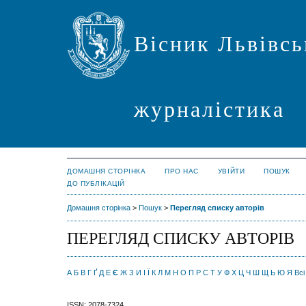
Вісник Львівсь
журналістика
ДОМАШНЯ СТОРІНКА
ПРО НАС
УВІЙТИ
ПОШУК
ДО ПУБЛІКАЦІЙ
Домашня сторінка
>
Пошук
>
Перегляд списку авторів
ПЕРЕГЛЯД СПИСКУ АВТОРІВ
А
Б
В
Г
Ґ
Д
Е
Є
Ж
З
И
І
Ї
К
Л
М
Н
О
П
Р
С
Т
У
Ф
Х
Ц
Ч
Ш
Щ
Ь
Ю
Я
Всі
ISSN: 2078-7324