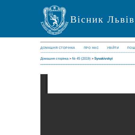
Вісник Львів
ДОМАШНЯ СТОРІНКА
ПРО НАС
УВІЙТИ
ПОШ
Домашня сторінка
>
№ 45 (2019)
>
Syvakivskyi