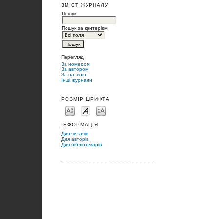
ЗМІСТ ЖУРНАЛУ
Пошук
Пошук за критерієм
Перегляд
За номером
За автором
За назвою
Інші журнали
РОЗМІР ШРИФТА
ІНФОРМАЦІЯ
Для читачів
Для авторів
Для бібліотекарів