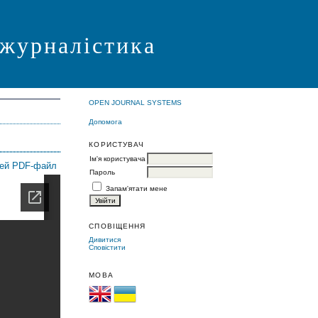
 журналістика
OPEN JOURNAL SYSTEMS
Допомога
КОРИСТУВАЧ
Ім'я користувача
цей PDF-файл
Пароль
Запам'ятати мене
СПОВІЩЕННЯ
Дивитися
Сповістити
МОВА