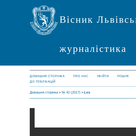
Вісник Львівсь
журналістика
ДОМАШНЯ СТОРІНКА
ПРО НАС
УВІЙТИ
ПОШУК
ДО ПУБЛІКАЦІЙ
Домашня сторінка
>
№ 42 (2017)
>
Los