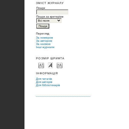
ЗМІСТ ЖУРНАЛУ
Пошук
Пошук за критерієм
Перегляд
За номером
За автором
За назвою
Інші журнали
РОЗМІР ШРИФТА
ІНФОРМАЦІЯ
Для читачів
Для авторів
Для бібліотекарів