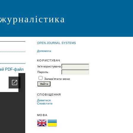
 журналістика
OPEN JOURNAL SYSTEMS
Допомога
КОРИСТУВАЧ
Ім'я користувача
цей PDF-файл
Пароль
Запам'ятати мене
СПОВІЩЕННЯ
Дивитися
Сповістити
МОВА