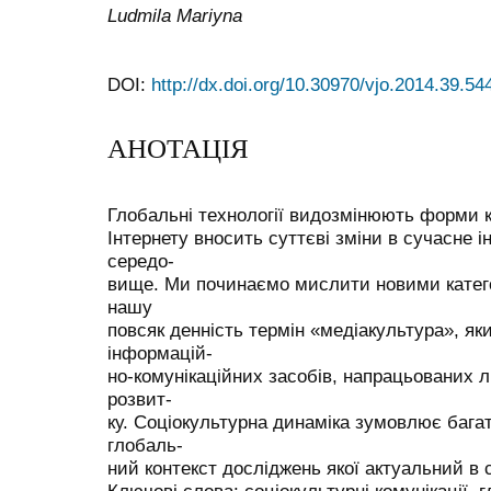
Ludmila Mariyna
DOI:
http://dx.doi.org/10.30970/vjo.2014.39.54
АНОТАЦІЯ
Глобальні технології видозмінюють форми ко
Інтернету вносить суттєві зміни в сучасне 
середо-
вище. Ми починаємо мислити новими катег
нашу
повсяк денність термін «медіакультура», як
інформацій-
но-комунікаційних засобів, напрацьованих 
розвит-
ку. Соціокультурна динаміка зумовлює бага
глобаль-
ний контекст досліджень якої актуальний в с