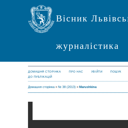
Вісник Львівсь
журналістика
ДОМАШНЯ СТОРІНКА
ПРО НАС
УВІЙТИ
ПОШУК
ДО ПУБЛІКАЦІЙ
Домашня сторінка
>
№ 38 (2013)
>
Marushkina