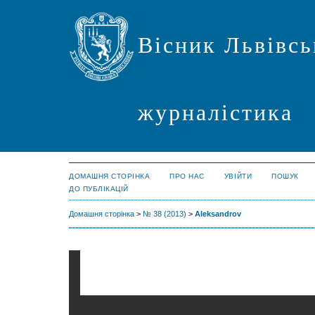
Вісник Львівсь
журналістика
ДОМАШНЯ СТОРІНКА
ПРО НАС
УВІЙТИ
ПОШУК
ДО ПУБЛІКАЦІЙ
Домашня сторінка
>
№ 38 (2013)
>
Aleksandrov