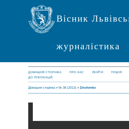
Вісник Львівсь
журналістика
ДОМАШНЯ СТОРІНКА
ПРО НАС
УВІЙТИ
ПОШУК
ДО ПУБЛІКАЦІЙ
Домашня сторінка
>
№ 38 (2013)
>
Zinchenko