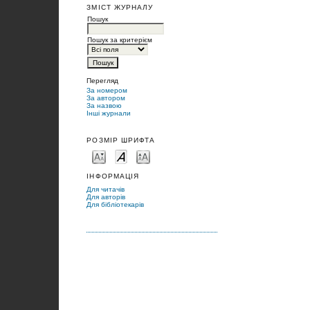
ЗМІСТ ЖУРНАЛУ
Пошук
Пошук за критерієм
Перегляд
За номером
За автором
За назвою
Інші журнали
РОЗМІР ШРИФТА
ІНФОРМАЦІЯ
Для читачів
Для авторів
Для бібліотекарів