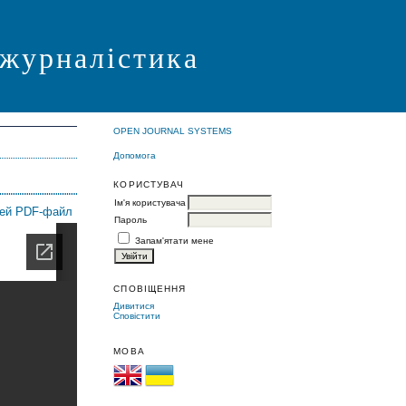
 журналістика
OPEN JOURNAL SYSTEMS
Допомога
КОРИСТУВАЧ
Ім'я користувача
цей PDF-файл
Пароль
Запам'ятати мене
СПОВІЩЕННЯ
Дивитися
Сповістити
МОВА