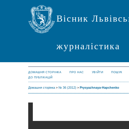
Вісник Львівсь
журналістика
ДОМАШНЯ СТОРІНКА
ПРО НАС
УВІЙТИ
ПОШУК
ДО ПУБЛІКАЦІЙ
Домашня сторінка
>
№ 36 (2012)
>
Prysyazhnaya-Hapchenko