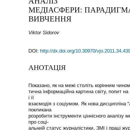
АНАЛІЗ
МЕДІАСФЕРИ: ПАРАДИГМА
ВИВЧЕННЯ
Viktor Sidorov
DOI:
http://dx.doi.org/10.30970/vjo.2011.34.43
АНОТАЦІЯ
Показано, як на межі століть корінним чино
тична інформаційна картина світу, попит на
і її
взаємодія з соціумом. Як нова дисципліна “
покликана
розробити інструменти ціннісного аналізу м
про соці-
альний статус журналістики, ЗМІ і праці жур