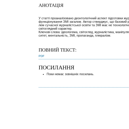
АНОТАЦІЯ
У статті проаналізовано деонтологічний аспект підготовки жур
функціонування ЗМІ загалом. Автор стверджує, що базовий р
лем сучасної журналістської освіти та ЗМІ має не технологіч
світоглядний характер.
Ключові слова: ідеологема, світогляд, журналістика, маніпуляц
ситет, ментальність, ЗМІ, пропаганда, плюралізм.
ПОВНИЙ ТЕКСТ:
PDF
ПОСИЛАННЯ
Поки немає зовнішніх посилань.