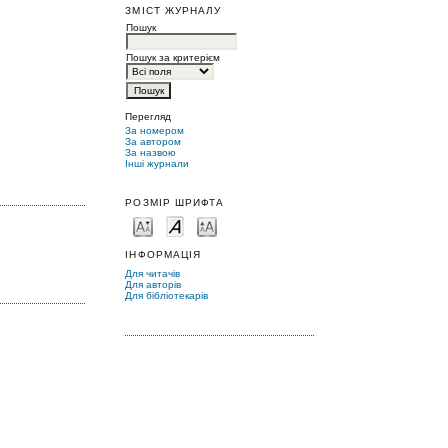
ЗМІСТ ЖУРНАЛУ
Пошук
Пошук за критерієм
Перегляд
За номером
За автором
За назвою
Інші журнали
РОЗМІР ШРИФТА
ІНФОРМАЦІЯ
Для читачів
Для авторів
Для бібліотекарів