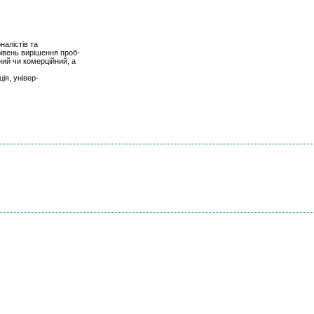
налістів та
івень вирішення проб-
ний чи комерційний, а
ія, універ-