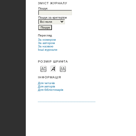
ЗМІСТ ЖУРНАЛУ
Пошук
Пошук за критерієм
Перегляд
За номером
За автором
За назвою
Інші журнали
РОЗМІР ШРИФТА
ІНФОРМАЦІЯ
Для читачів
Для авторів
Для бібліотекарів