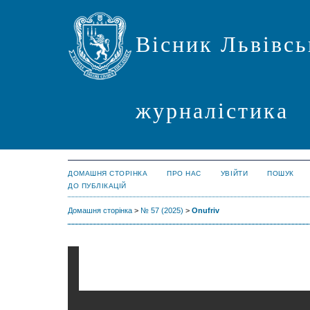
Вісник Львівсь
журналістика
ДОМАШНЯ СТОРІНКА
ПРО НАС
УВІЙТИ
ПОШУК
ДО ПУБЛІКАЦІЙ
Домашня сторінка
>
№ 57 (2025)
>
Onufriv