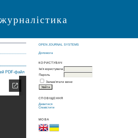
 журналістика
OPEN JOURNAL SYSTEMS
Допомога
КОРИСТУВАЧ
Ім'я користувача
цей PDF-файл
Пароль
Запам'ятати мене
СПОВІЩЕННЯ
Дивитися
Сповістити
МОВА