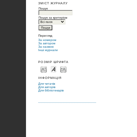
ЗМІСТ ЖУРНАЛУ
Пошук
Пошук за критерієм
Перегляд
За номером
За автором
За назвою
Інші журнали
РОЗМІР ШРИФТА
ІНФОРМАЦІЯ
Для читачів
Для авторів
Для бібліотекарів