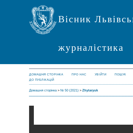
Вісник Львівсь
журналістика
ДОМАШНЯ СТОРІНКА
ПРО НАС
УВІЙТИ
ПОШУК
ДО ПУБЛІКАЦІЙ
Домашня сторінка
>
№ 50 (2021)
>
Zhytaryuk