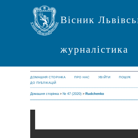
Вісник Львівсь
журналістика
ДОМАШНЯ СТОРІНКА
ПРО НАС
УВІЙТИ
ПОШУК
ДО ПУБЛІКАЦІЙ
Домашня сторінка
>
№ 47 (2020)
>
Rudchenko