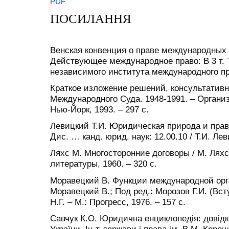
PDF
ПОСИЛАННЯ
Венская конвенция о праве международных до
Действующее международное право: В 3 т. Т
независимого института международного пра
Краткое изложение решений, консультатив
Международного Суда. 1948-1991. – Орган
Нью-Йорк, 1993. – 297 с.
Левицкий Т.И. Юридическая природа и пра
Дис. … канд. юрид. наук: 12.00.10 / Т.И. Лев
Ляхс М. Многосторонние договоры / М. Ляхс
литературы, 1960. – 320 с.
Моравецкий В. Функции международной орга
Моравецкий В.; Под ред.: Морозов Г.И. (Вступ
Н.Г. – М.: Прогресс, 1976. – 157 с.
Савчук К.О. Юридична енциклопедія: довідк. в
України, Ін-т держави і права ім. В.М. Коре