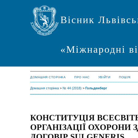
Вісник Львівсь
«Міжнародні в
ДОМАШНЯ СТОРІНКА
ПРО НАС
УВІЙТИ
ПОШУК
Домашня сторінка
>
№ 44 (2018)
>
Гольденберг
КОНСТИТУЦІЯ ВСЕСВІТ
ОРГАНІЗАЦІЇ ОХОРОНИ 
ДОГОВІР
SUI GENERIS