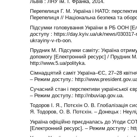
Львів : ЛНУ ім. І. Франка, 2014.
Перепелиця Г. М. Україна і НАТО: перспектив
Перепелиця // Національна безпека та оборон
Підсумки головування України в РБ ООН [Е
доступу : https://day.kyiv.ua/uk/news/03031
ukrayiny-v-rb-oon.
Прудник М. Підсумки саміту: Україна отрим
допомогу [Електронний ресурс] / Прудник М
http://www.5.ua/polityka.
Сімнадцятий саміт Україна–ЄС, 27–28 квітня
– Режим доступу.: http://www.president.gov.u
Сучасний стан і перспективи української євр
– Режим доступу.: http://nbuviap.gov.ua.
Тодоров І. Я., Потєхін О. В. Глобалізація сис
Я. Тодоров, О. В. Потєхін. – Донецьк : Неулі
Україна офіційно приєдналась до Угоди СОТ
[Електронний ресурс]. – Режим доступу : ht