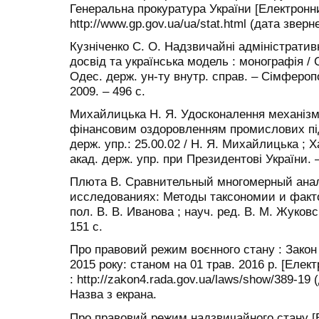
Генеральна прокуратура України [Електронн
http://www.gp.gov.ua/ua/stat.html (дата зверн
Кузніченко С. О. Надзвичайні адміністрати
досвід та українська модель : монографія / С
Одес. держ. ун-ту внутр. справ. – Сімферо
2009. – 496 с.
Михайлицька Н. Я. Удосконалення механізм
фінансовим оздоровленням промислових підпр
держ. упр.: 25.00.02 / Н. Я. Михайлицька ; Ха
акад. держ. упр. при Президентові України. – 
Плюта В. Сравнительный многомерный анал
исследованиях: Методы таксономии и фактор
пол. В. В. Иванова ; науч. ред. В. М. Жуковс
151 с.
Про правовий режим воєнного стану : Закон 
2015 року: станом на 01 трав. 2016 р. [Еле
: http://zakon4.rada.gov.ua/laws/show/389-19 
Назва з екрана.
Про правовий режим надзвичайного стану [Е