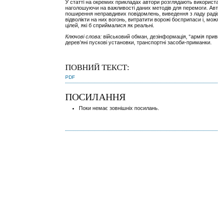
У статті на окремих прикладах автори розглядають використанн
наголошуючи на важливості даних методів для перемоги. Авто
поширення неправдивих повідомлень, виведення з ладу радіооб
відволікти на них вогонь, витратити ворожі боєприпаси і, мо
цілей, які б сприймалися як реальні.
Ключові слова:
військовий обман, дезінформація, “армія прив
дерев’яні пускові установки, транспортні засоби-приманки.
ПОВНИЙ ТЕКСТ:
PDF
ПОСИЛАННЯ
Поки немає зовнішніх посилань.