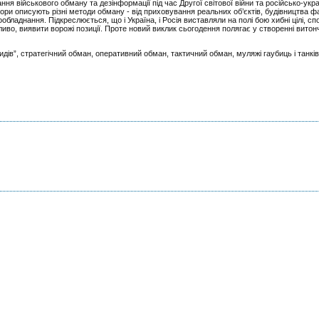
я військового обману та дезінформації під час Другої світової війни та російсько-укра
ри описують різні методи обману - від приховування реальних об’єктів, будівництва ф
ладнання. Підкреслюється, що і Україна, і Росія виставляли на полі бою хибні цілі, с
жливо, виявити ворожі позиції. Проте новий виклик сьогодення полягає у створенні вито
идів”, стратегічний обман, оперативний обман, тактичний обман, муляжі гаубиць і танків