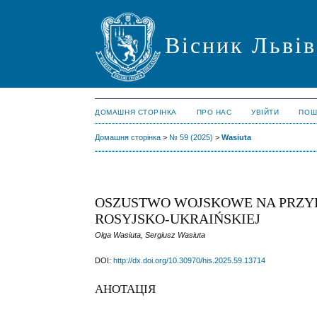
Вісник Львів
ДОМАШНЯ СТОРІНКА
ПРО НАС
УВІЙТИ
ПОШ
Домашня сторінка
>
№ 59 (2025)
>
Wasiuta
OSZUSTWO WOJSKOWE NA PRZYK
ROSYJSKO-UKRAIŃSKIEJ
Olga Wasiuta, Sergiusz Wasiuta
DOI:
http://dx.doi.org/10.30970/his.2025.59.13714
АНОТАЦІЯ