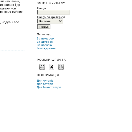
їнської війни,
ЗМІСТ ЖУРНАЛУ
альшивих і до
Пошук
подіваючись
нченіших хибних
Пошук за критерієм
, надувні або
Перегляд
За номером
За автором
За назвою
Інші журнали
РОЗМІР ШРИФТА
ІНФОРМАЦІЯ
Для читачів
Для авторів
Для бібліотекарів