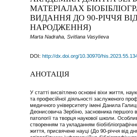
МАТЕРІАЛАХ БІОБІБЛІОГ
ВИДАННЯ ДО 90-РІЧЧЯ ВІ
НАРОДЖЕННЯ)
Marta Nadraha, Svitlana Vasylieva
DOI:
http://dx.doi.org/10.30970/his.2023.55.13
АНОТАЦІЯ
У статті висвітлено основні віхи життя, наук
та професійної діяльності заслуженого про
медичного університету імені Данила Галиц
Деонисовича Зербіно, засновника першого в У
патології та творця наукової школи. Особли
створенням та укладанням біобібліографічн
життя, присвячене науці (До 90-річчя від дн