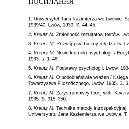
ПОСИЛАННЯ
1. Uniwersytet Jana Kazimierza we Lwowie. 
1939/40.
Lwów
, 1939. S. 44
–
45.
2.
Kreutz M.
Zmienność rezultatów testów. Lwó
3.
Kreurz M.
Rozwój psychiczny młodzieży. Lw
4.
Kreurz M.
Nowe kierunki psychologii / Enc
1933. s. 1–48.
5.
Kreutz M.
Podstawy psychologii. Lwów, 1934
6.
Kreutz M.
O podobieństwie wrażeń / Księga
Towarzystwa Filozoficznego. Lwów, 1935. S. 
7.
Kreutz M.
Zarys ramowey teorij woli.
Kwarta
1935. S. 315–350.
8.
Kreutz M.
Technika metody introspekcyjnej
.
Uniwersytetu Jana Kaziemierza we Lwowie. T. 