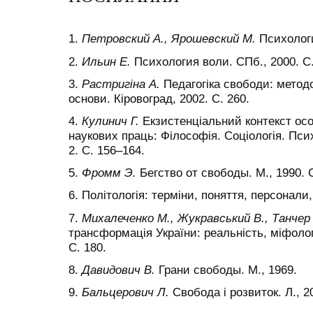
1.
Петровский А., Ярошевский М.
Психологи
2.
Ильин Е.
Психология воли. СПб., 2000. С.
3.
Растригіна А.
Педагогіка свободи: методол
основи. Кіровоград, 2002. С. 260.
4.
Кулинич Г.
Екзистенціальний контекст осо
наукових праць: Філософія. Соціологія. Психо
2. С. 156–164.
5.
Фромм Э.
Бегство от свободы. М., 1990. С
6. Політологія: терміни, поняття, персонали,
7.
Михалеченко М., Жукравський В., Танчер
трансформація України: реальність, міфолог
С. 180.
8.
Давидович В.
Грани свободы. М., 1969.
9.
Бальцерович Л.
Свобода і розвиток. Л., 20