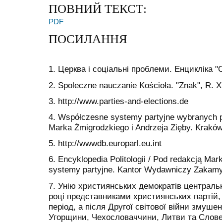
ПОВНИЙ ТЕКСТ:
PDF
ПОСИЛАННЯ
1. Церква і соціальні проблеми. Енцикліка "С
2. Spoleczne nauczanie
Kościoła. "Znak", R. 
3.
http://www.parties-and-elections.de
4. Współczesne systemy partyjne wybranych 
Marka Żmigrodzkiego
i Andrzeja Zięby
.
Krakó
5. http://wwwdb.europarl.eu.int
6. Encyklopedia Politologii / Pod redakcją
Mark
systemy partyjne
. Kantor Wydawniczy Zakamy
7. Унію християнських демократів централь
році представниками християнських партій,
період, а після Другої світової війни змуше
Угорщини, Чехословаччини, Литви та Словен