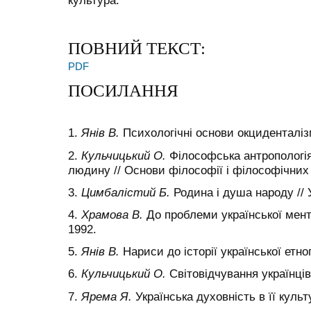
культура.
ПОВНИЙ ТЕКСТ:
PDF
ПОСИЛАННЯ
1.
Янів В.
Психологічні основи окциденталіз
2.
Кульчицький О.
Філософська антропологія
людину // Основи філософії і філософічних 
3.
Цимбалістий Б.
Родина і душа народу // У
4.
Храмова В.
До проблеми української мента
1992.
5.
Янів В.
Нариси до історії української етно
6.
Кульчицький О.
Світовідчування українців 
7.
Ярема Я.
Українська духовність в її культ