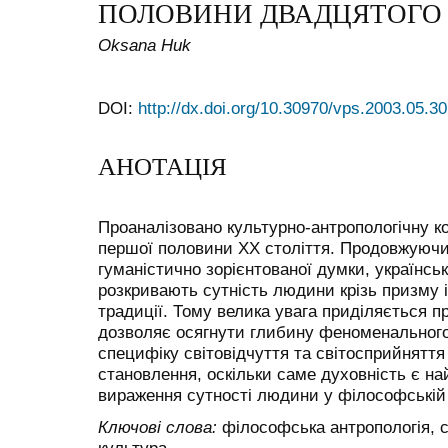
ПОЛОВИНИ ДВАДЦЯТОГО 
Oksana Huk
DOI:
http://dx.doi.org/10.30970/vps.2003.05.30
АНОТАЦІЯ
Проаналізовано культурно-антропологічну ко
першої половини XX століття. Продовжуючи 
гуманістично зорієнтованої думки, українськ
розкривають сутність людини крізь призму 
традиції. Тому велика увага приділяється п
дозволяє осягнути глибину феноменального 
специфіку світовідчуття та світосприйняття 
становлення, оскільки саме духовність є н
вираження сутності людини у філософській 
Ключові слова:
філософська антропологія, с