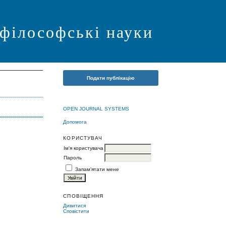
 філософські науки
Подати публікацію
OPEN JOURNAL SYSTEMS
Допомога
КОРИСТУВАЧ
Ім'я користувача
Пароль
Запам'ятати мене
СПОВІЩЕННЯ
Дивитися
Сповістити