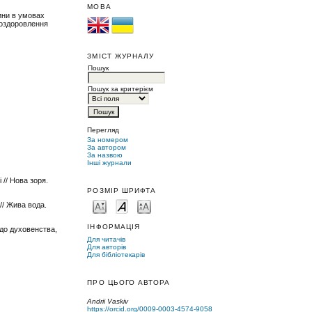
МОВА
дини в умовах
 оздоровлення
ЗМІСТ ЖУРНАЛУ
Пошук
Пошук за критерієм
Перегляд
За номером
За автором
За назвою
Інші журнали
 // Нова зоря.
РОЗМІР ШРИФТА
// Жива вода.
ІНФОРМАЦІЯ
 до духовенства,
Для читачів
Для авторів
Для бібліотекарів
ПРО ЦЬОГО АВТОРА
Andrii Vaskiv
https://orcid.org/0009-0003-4574-9058