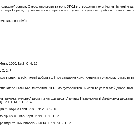
католицької церкви. Окреслено місце та роль УГКЦ в утвердженні суспільної гідності лю
 заходів Церкви, спрямованих на вирішення існуючих соціальних проблем та моральне
суспільство, сім’я.
Мета. 2000. № 2. С. 6; 13.
 С. 2; 7.
 до вірних та всіх людей доброї волі про завдання християнина в сучасному суспільстві
пів Києво-Галицької митрополії УГКЦ до духовенства і мирян та усіх людей доброї волі 
ої греко-католицької церкви з нагоди десятої річниці Незалежності Української держави
ії. 2001. № 8. С. 3
–
4.
 // Людина і світ. 2001. № 2
–
3. С. 15.
 вірних // Нова Зоря. 1999. Ч. 36. С. 2.
езидентських виборів // Мета. 1999. № 2. С. 2.