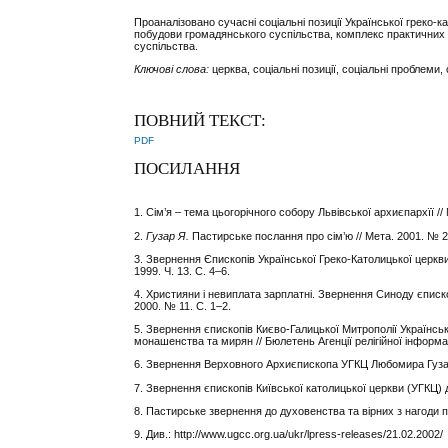
Проаналізовано сучасні соціальні позиції Української греко-
побудови громадянського суспільства, комплекс практичних
суспільства.
Ключові слова:
церква, соціальні позиції, соціальні проблеми, 
ПОВНИЙ ТЕКСТ:
PDF
ПОСИЛАННЯ
1. Сім’я
–
тема цьогорічного собору Львівської архиєпархїї // 
2.
Гузар Я.
Пастирське послання про сім’ю // Мета. 2001. № 2.
3. Звернення Єпископів Української Греко-Католицької церкви
1999. Ч. 13. С. 4
–
6.
4. Християни і невиплата зарплатні. Звернення Синоду єписко
2000. № 11. С. 1
–
2.
5. Звернення єпископів Києво-Галицької Митрополії Українськ
монашенства та мирян // Бюлетень Агенції релігійної інформац
6. Звернення Верховного Архиєпископа УГКЦ Любомира Гузара
7. Звернення єпископів Київської католицької церкви (УГКЦ) до
8. Пастирське звернення до духовенства та вірних з нагоди пр
9. Див.: http://www.ugcc.org.ua/ukr/lpress-releases/21.02.2002/