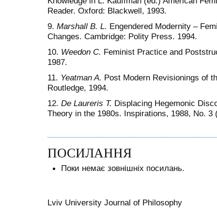
Knowledge in L. Kauffman (ed.) American Femin
Reader. Oxford: Blackwell, 1993.
9.
Marshall B. L.
Engendered Modernity
–
Femin
Changes. Cambridge: Polity Press. 1994.
10.
Weedon C.
Feminist Practice and Poststruc
1987.
11.
Yeatman A.
Post Modern Revisionings of th
Routledge, 1994.
12.
De Laureris T.
Displacing Hegemonic Discou
Theory in the 1980s. Inspirations, 1988, No. 3 
ПОСИЛАННЯ
Поки немає зовнішніх посилань.
Lviv University Journal of Philosophy