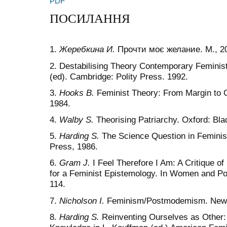
PDF
ПОСИЛАННЯ
1.
Жеребкина И.
Прочти моє желание. М., 2
2. Destabilising Theory Contemporary Feminist 
(ed). Cambridge: Polity Press. 1992.
3.
Hooks B.
Feminist Theory: From Margin to C
1984.
4.
Walby S.
Theorising Patriarchy. Oxford: Bla
5.
Harding S.
The Science Question in Feminism
Press, 1986.
6.
Gram J.
I Feel Therefore I Am: A Critique o
for a Feminist Epistemology. In Women and Poli
114.
7.
Nicholson I.
Feminism/Postmodemism. New Y
8.
Harding S.
Reinventing Ourselves as Other: