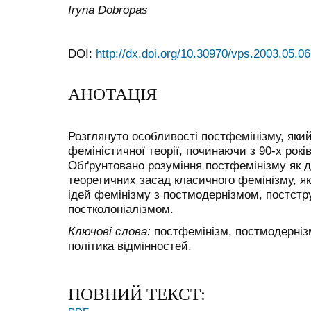
Iryna Dobropas
DOI:
http://dx.doi.org/10.30970/vps.2003.05.06
АНОТАЦІЯ
Розглянуто особливості постфемінізму, яки
феміністичної теорії, починаючи з 90-х років
Обґрунтовано розуміння постфемінізму як д
теоретичних засад класичного фемінізму, як
ідей фемінізму з постмодернізмом, постстр
постколоніалізмом.
Ключові слова:
постфемінізм, постмодернізм,
політика відмінностей.
ПОВНИЙ ТЕКСТ: