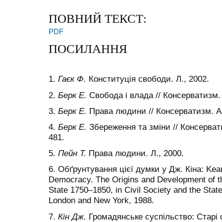
ПОВНИЙ ТЕКСТ:
PDF
ПОСИЛАННЯ
1.
Гаєк Ф.
Конституція свободи. Л., 2002.
2.
Берк Е.
Свобода і влада // Консерватизм. А
3.
Берк Е.
Права людини // Консерватизм. Ант
4.
Берк Е.
Збереження та зміни // Консервати
481.
5.
Пейн Т.
Права людини. Л., 2000.
6. Обґрунтування цієї думки у Дж. Кіна: Kea
Democracy. The Origins and Development of the
State 1750–1850, in Civil Society and the Sta
London and New York, 1988.
7.
Кін Дж.
Громадянське суспільство: Старі о