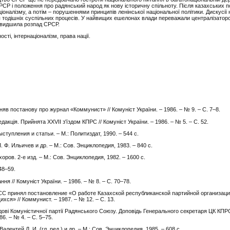
СР і положення про радянський народ як нову історичну спільноту. Після казахських по
іоналізму, а потім
–
порушеннями принципів ленінської національної політики. Дискусії
я тодішніх суспільних процесів. У найвищих ешелонах влади переважали централізаторс
швидшила розпад СРСР.
сті, інтернаціоналізм, права нації.
няв постанову про журнал «Коммунист» // Комуніст України.
–
1986.
– №
9.
–
С. 7
–
8.
дакція. Прийнята XXVII з'їздом КПРС // Комуніст України.
–
1986.
– №
5.
–
С. 52.
тупления и статьи. – М.: Политиздат, 1990. – 544 с.
 Ф. Ильичев и др. – М.: Сов. Энциклопедия, 1983. – 840 с.
оров. 2-е изд. – М.: Сов. Энциклопедия, 1982. – 1600 с.
48–59.
я // Комуніст України. – 1986. – № 8. – С. 70–78.
С принял постановление «О работе Казахской республиканской партийной организаци
я» // Коммунист. – 1987. – № 12. – С. 13.
здові Комуністичної партії Радянського Союзу. Доповідь Генерального секретаря ЦК КП
86. – № 4. – С. 5–75.
ентей Д. И. (гл. ред.) и др. – М.: Сов. Энциклопедия, 1985. – 608 с.