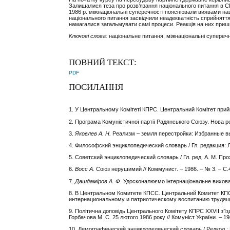
Залишалися теза про розв’язання національного питання в СР
1986 р. міжнаціональні суперечності пояснювали виявами нац
національного питання засвідчили неадекватність сприйнятт
намагалися загальмувати самі процеси. Реакція на них при
Ключові слова:
національне питання, міжнаціональні суперечно
ПОВНИЙ ТЕКСТ:
PDF
ПОСИЛАННЯ
1. У Центральному Комітеті КПРС. Центральний Комітет прий
2. Програма Комуністичної партії Радянського Союзу. Нова ре
3.
Яковлев А. Н.
Реализм
–
земля перестройки: Избранные выс
4. Философский энциклопедический словарь / Гл. редакция: Л.
5. Советский энциклопедический словарь / Гл. ред. А. М. Прох
6.
Восс А.
Союз нерушимий // Коммунист. – 1986. – № 3. – С.
7.
Дашдаміров А. Ф.
Удосконалюємо інтернаціональне вихованн
8. В Центральном Комитете КПСС. Центральний Комитет КПС
интернациональному и патриотическому воспитанию трудящихс
9. Політична доповідь Центрального Комітету КПРС XXVII з’ї
Горбачова М. С. 25 лютого 1986 року // Комуніст України. – 19
10. Демографический энциклопедический словарь / Редкол.: Вал