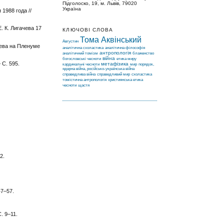
Підголоско, 19, м. Львів, 79020
Україна
1988 года //
 К. Лигачева 17
КЛЮЧОВІ СЛОВА
Тома Аквінський
Августин
чева на Пленуме
аналітична схоластика
аналітична філософія
антропологія
аналітичний томізм
блаженство
війна
богословські чесноти
етика миру
– С. 595.
метафізика
кардинальні чесноти
мир
порядок,
ядерна війна, російсько-українська війна
справедлива війна
справедливий мир
схоластика
томістична антропологія
християнська етика
чесноти
щастя
2.
47–57.
. 9–11.