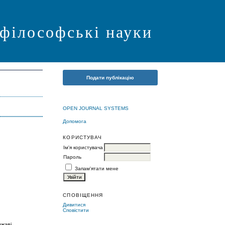
 філософські науки
Подати публікацію
OPEN JOURNAL SYSTEMS
Допомога
КОРИСТУВАЧ
Ім'я користувача
Пароль
Запам'ятати мене
СПОВІЩЕННЯ
Дивитися
Сповістити
жаві.