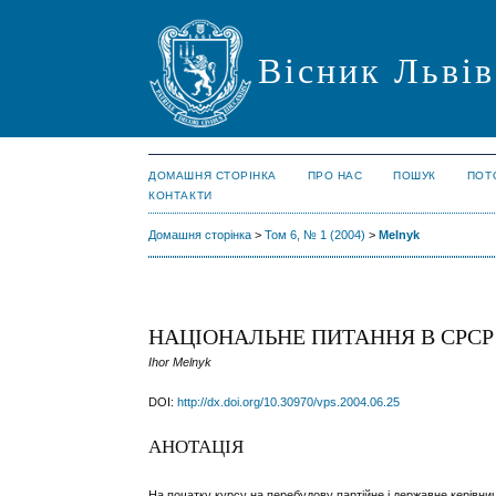
Вісник Львів
ДОМАШНЯ СТОРІНКА
ПРО НАС
ПОШУК
ПОТ
КОНТАКТИ
Домашня сторінка
>
Том 6, № 1 (2004)
>
Melnyk
НАЦІОНАЛЬНЕ ПИТАННЯ В СРСР 
Ihor Melnyk
DOI:
http://dx.doi.org/10.30970/vps.2004.06.25
АНОТАЦІЯ
На початку курсу на перебудову партійне і державне керівни