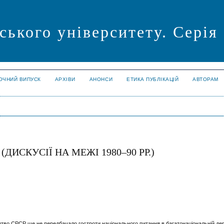
ського університету. Серія
ОЧНИЙ ВИПУСК
АРХІВИ
АНОНСИ
ЕТИКА ПУБЛІКАЦІЙ
АВТОРАМ
(ДИСКУСІЇ НА МЕЖІ 1980
–
90 РР.)
цтво СРСР ще не передбачало гостроти національного питання в багатонаціональній дер