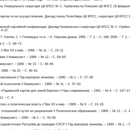
чь Генерального секретаря ЦК КПСС М. С. Горбачева на Пленуме ЦК КПСС 18 февраля 
партии по ее осуществлению. Доклад члена Политбюро ЦК КПСС, секретаря ЦК КПСС Е.
союзной партийной конференции. Доклад Генерального секретаря ЦК КПСС М. С. Горба
 4–27.
Г. Гнатюк, С. І. Головащук та ін. – К.: Наукова думка, 1999. – Т. 2. – С. 188; 2000. – Т. 2. 
 2. – С. 68–71.
 Век XX и мир. – 1989. – № 11. – С. 10–11.
к // Коммунист. – 1989. – № 12. – С. 59–65.
мунист. – 1989. – № 13. – С. 48–49.
1989. – № 15. – С. 46–52.
иховання // Під прапором ленінізму. – 1990. – № 1. – С. 27–38.
 психологии // Коммунист. – 1989. – № 11. – С. 57–62.
Парижской хартии для новой Европи» // Наш современник. – 1991. – № 4. – С. 147–17
2. – С. 4.
нос и политическая власть // Век XX и мир. – 1989. – № 9. – С. 13–18.
ношений и путях их разрешения // Политическое образование. – 1989. – № 12. – С. 
Коммунист. – 1990. – № 1. – С. 43–50.
ціалістичних Республік до громадян СРСР // Під прапором ленінізму. – 1990. – № 1. – С