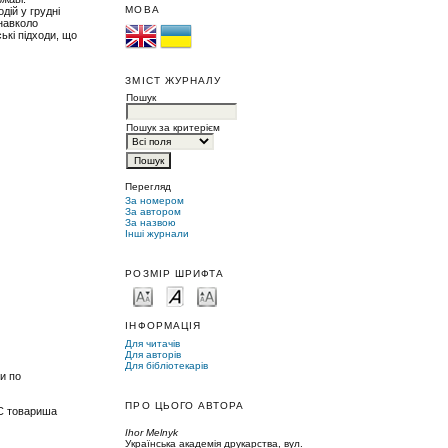
МОВА
дій у грудні
 навколо
ькі підходи, що
ЗМІСТ ЖУРНАЛУ
Пошук
Пошук за критерієм
Перегляд
За номером
За автором
За назвою
Інші журнали
РОЗМІР ШРИФТА
ІНФОРМАЦІЯ
Для читачів
Для авторів
Для бібліотекарів
и по
ПРО ЦЬОГО АВТОРА
РС товариша
Ihor Melnyk
Українська академія друкарства, вул.