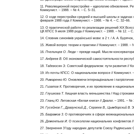
11. Революционной перестройке – идеологию обновлення. Ре
Коммунист. – 1988. – № 4. – С. 5–31.
12. О ходе перестройки средней и высшей школы и задачах 
февраля 1988 года // Коммунист. – 1988. – № 4. – С. 32–66.
13. О практической работе по реализации решений XIX Все
ЦК КПСС 9 июля 1988 рода // Коммунист. – 1988. – № 12. – С.
14. Словник синонімів української мови: в 2 т. / А. А. Бурячок, 
15. Живой вопрос теории и практики // Коммунист. – 1988. – №
16.
Пчелинцев О.
Люди – прежде наций. Мысли консерватора //
17.
Андреев В.
Об экономической самостоятельности республи
18.
Тадевосян Э.
Советский федерализм: пути развития // Ком
19. Из почты КПСС: О национальном вопросе // Коммунист. – 
20.
Римаренко Ю.
Оновлюючи інтернаціональне і патріотичне в
21.
Гизатов К.
Противоречия, и их проявление в национальной
22.
Глушкова Т.
Хищная власть меньшинства / Над строками «
23.
Гланц Ю.
Литовская «Белая книга» // Диалог. – 1991. – № 1
24.
Гусейнов Г., Драгунский Д., Сергеев В., Цымборский В.
Эт
25.
Баграмов 3.
О противоречиях в сфере межнациональных от
26.
Дементьев И.
О психологии национальних конфликтов // 
27. Звернення З’їзду народних депутатів Союзу Радянських Со