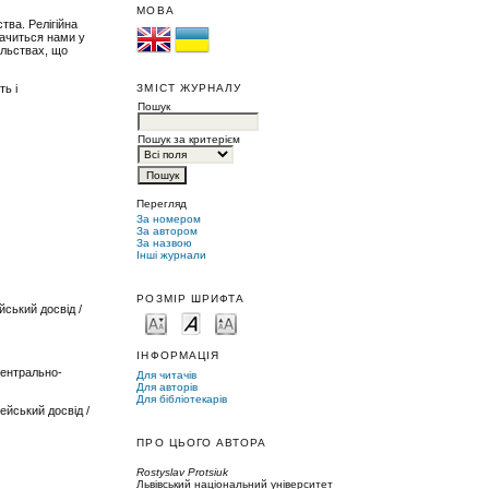
МОВА
тва. Релігійна
мачиться нами у
ільствах, що
ЗМІСТ ЖУРНАЛУ
ть і
Пошук
Пошук за критерієм
Перегляд
За номером
За автором
За назвою
Інші журнали
РОЗМІР ШРИФТА
йський досвід /
ІНФОРМАЦІЯ
центрально-
Для читачів
Для авторів
Для бібліотекарів
ейський досвід /
ПРО ЦЬОГО АВТОРА
Rostyslav Protsiuk
Львівський національний університет