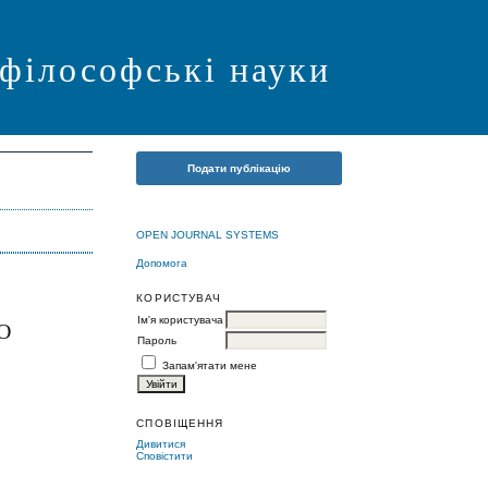
 філософські науки
Подати публікацію
OPEN JOURNAL SYSTEMS
Допомога
КОРИСТУВАЧ
Ім'я користувача
О
Пароль
Запам'ятати мене
СПОВІЩЕННЯ
Дивитися
Сповістити