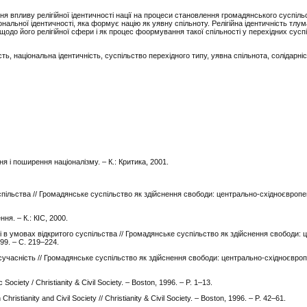
я впливу релігійної ідентичності нації на процеси становлення громадянського суспільс
ональної ідентичності, яка формує націю як уявну спільноту. Релігійна ідентичність тлу
 щодо його релігійної сфери і як процес фоормування такої спільності у перехідних сусп
ть, національна ідентичність, суспільство перехідного типу, уявна спільнота, солідарніс
ня і поширення націоналізму.
–
К.: Критика, 2001.
пільства // Громадянське суспільство як здійснення свободи: центрально-східноєвропе
ня. – К.: КІС, 2000.
 в умовах відкритого суспільства // Громадянське суспільство як здійснення свободи: 
999. – С. 219–224.
 сучасність // Громадянське суспільство як здійснення свободи: центрально-східноєвроп
Society / Christianity & Civil Society. – Boston, 1996. – P. 1–13.
ristianity and Civil Society // Christianity & Civil Society. – Boston, 1996. – P. 42–61.