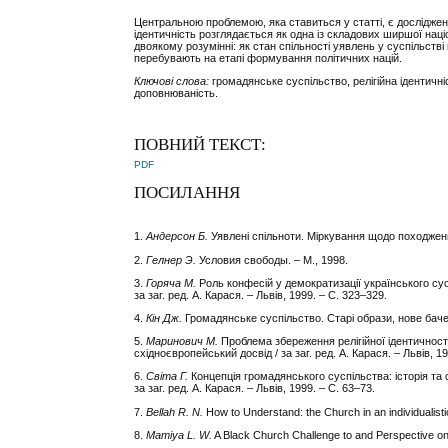
Центральною проблемою, яка ставиться у статті, є дослідженн
ідентичність розглядається як одна із складових ширшої наці
двоякому розумінні: як стан спільності уявлень у суспільстві
перебувають на етапі формування політичних націй.
Ключові слова:
громадянське суспільство, релігійна ідентичніс
доповнюваність.
ПОВНИЙ ТЕКСТ:
PDF
ПОСИЛАННЯ
1.
Андерсон Б.
Уявлені спільноти. Міркування щодо походжен
2.
Гелнер Э.
Условия свободы. – М., 1998.
3.
Горяча М.
Роль конфесій у демократизації українського сус
за заг. ред. А. Карася. – Львів, 1999. – С. 323–329.
4.
Кін Дж.
Громадянське суспільство. Старі образи, нове бачен
5.
Маринович М.
Проблема збереження релігійної ідентичності
східноєвропейський досвід / за заг. ред. А. Карася. – Львів, 1
6.
Світа Г.
Концепція громадянського суспільства: історія та
за заг. ред. А. Карася. – Львів, 1999. – С. 63–73.
7.
Bellah R. N.
How to Understand: the Church in an individualistic 
8.
Mamiya L. W.
A Black Church Challenge to and Perspective on Ch