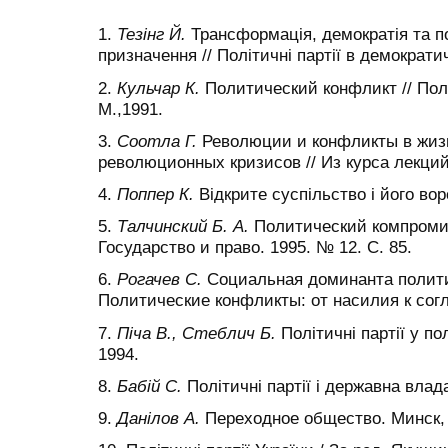
1.
Тезінг Й.
Трансформація, демократія та пол
призначення // Політичні партії в демократич
2.
Кульчар К.
Политический конфликт // Пол
М.,1991.
3.
Соотла Г.
Революции и конфликты в жиз
революционных кризисов // Из курса лекций
4.
Поппер К.
Відкрите суспільство і його воро
5.
Талчинский Б.
А.
Политический компромис
Государство и право. 1995. № 12. С. 85.
6.
Рогачев С.
Социальная доминанта полити
Политические конфликты: от насилия к согл
7.
Піча В., Стеблич Б.
Політичні партії у по
1994.
8.
Бабій С.
Політичні партії і державна влада
9.
Данілов А.
Переходное общество. Минск, 