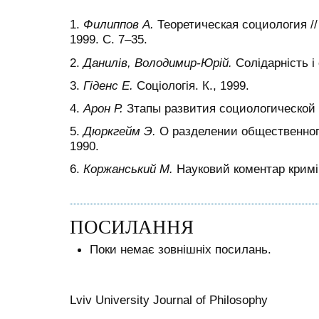
1.
Филиппов А.
Теоретическая социология //
1999. С. 7
–
35.
2.
Данилів, Володимир-Юрій.
Солідарність і 
3.
Гіденс Е.
Соціологія. К., 1999.
4.
Арон Р.
Зтапы развития социологической 
5.
Дюркгейм Э.
О разделении общественного
1990.
6.
Коржанський М.
Науковий коментар кримін
ПОСИЛАННЯ
Поки немає зовнішніх посилань.
Lviv University Journal of Philosophy