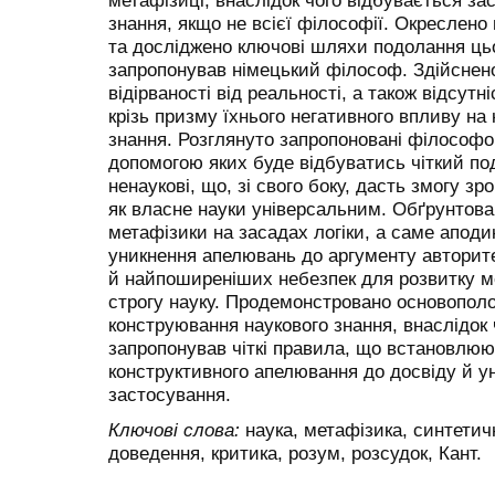
метафізиці, внаслідок чого відбувається за
знання, якщо не всієї філософії. Окреслено
та досліджено ключові шляхи подолання цьог
запропонував німецький філософ. Здійснено
відірваності від реальності, а також відсутні
крізь призму їхнього негативного впливу на
знання. Розглянуто запропоновані філософом
допомогою яких буде відбуватись чіткий под
ненаукові, що, зі свого боку, дасть змогу з
як власне науки універсальним. Обґрунтов
метафізики на засадах логіки, а саме апод
уникнення апелювань до аргументу авторите
й найпоширеніших небезпек для розвитку ме
строгу науку. Продемонстровано основопол
конструювання наукового знання, внаслідок
запропонував чіткі правила, що встановлюю
конструктивного апелювання до досвіду й
застосування.
Ключові слова:
наука, метафізика, синтетич
доведення, критика, розум, розсудок, Кант.