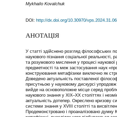
Mykhailo Kovalchuk
DOI:
http://dx.doi.org/10.30970/vps.2024.31.06
АНОТАЦІЯ
У статті здійснено розгляд філософських по
наукового пізнання соціальної реальності, 
та розумового мислення у процесі наукової 
предметності та меж застосування наук «пр
конструювання метафізики виключно як стро
Доведено актуальність поставленої філосо
присутньою у науковому дискурсі упродовж 
вийде на основоположне місце серед пробл
наукового знання у ХІХ–ХХ століттях і незм
актуальність дотепер. Окреслено кризову с
системи знання у ХVIII столітті та висвітле
Продемонстровано і проаналізовано думку Ка