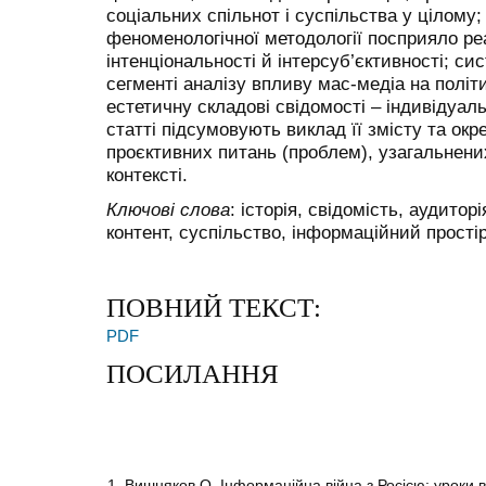
соціальних спільнот і суспільства у цілому
феноменологічної методології посприяло реа
інтенціональності й інтерсуб’єктивності; си
сегменті аналізу впливу мас-медіа на політи
естетичну складові свідомості – індивідуаль
статті підсумовують виклад її змісту та ок
проєктивних питань (проблем), узагальнени
контексті.
Ключові слова
: історія, свідомість, аудитор
контент, суспільство, інформаційний простір
ПОВНИЙ ТЕКСТ:
PDF
ПОСИЛАННЯ
1. Вишняков О. Інформаційна війна з Росією: уроки ви