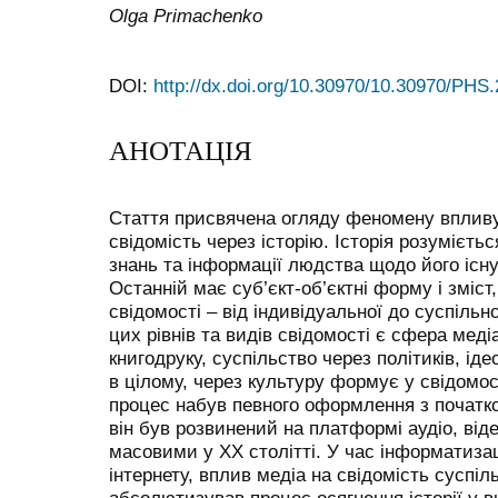
Olga Primachenko
DOI:
http://dx.doi.org/10.30970/10.30970/PHS
АНОТАЦІЯ
Стаття присвячена огляду феномену впливу 
свідомість через історію. Історія розумієть
знань та інформації людства щодо його існу
Останній має суб’єкт-об’єктні форму і зміст
свідомості – від індивідуальної до суспіль
цих рівнів та видів свідомості є сфера мед
книгодруку, суспільство через політиків, ідео
в цілому, через культуру формує у свідомост
процес набув певного оформлення з початком
він був розвинений на платформі аудіо, віде
масовими у XX столітті. У час інформатиза
інтернету, вплив медіа на свідомість суспіл