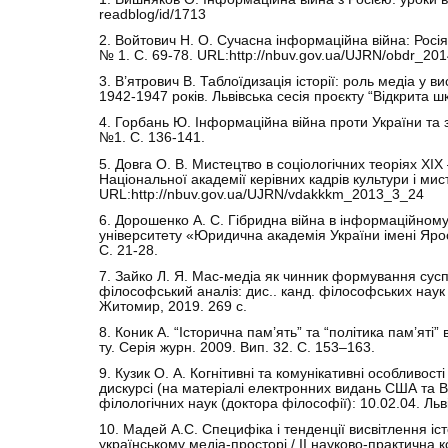
readblog/id/1713
2. Войтович Н. О. Сучасна інформаційна війна: Росія
№ 1. С. 69-78. URL:http://nbuv.gov.ua/UJRN/obdr_20
3. В’ятрович В. Таблоїдизація історії: роль медіа у в
1942-1947 років. Львівська сесія проєкту “Відкрита шк
4. Горбань Ю. Інформаційна війна проти України та з
№1. С. 136-141.
5. Довга О. В. Мистецтво в соціологічних теоріях ХІХ 
Національної академії керівних кадрів культури і мис
URL:http://nbuv.gov.ua/UJRN/vdakkkm_2013_3_24
6. Дорошенко А. С. Гібридна війна в інформаційному 
університету «Юридична академія України імені Ярос
С. 21-28.
7. Зайко Л. Я. Мас-медіа як чинник формування суспі
філософський аналіз: дис.. канд. філософських наук 
Житомир, 2019. 269 с.
8. Коник А. “Історична пам’ять” та “політика пам’яті” 
ту. Серія журн. 2009. Вип. 32. С. 153–163.
9. Кузик О. А. Когнітивні та комунікативні особливост
дискурсі (на матеріалі електронних видань США та Ве
філологічних наук (доктора філософії): 10.02.04. Льві
10. Мадей А.С. Специфіка і тенденції висвітлення іс
українському медіа-просторі / ІІ науково-практична