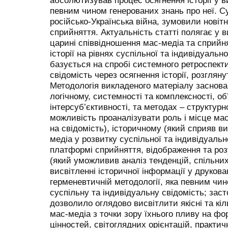
абсолютизував процес осягнення історії у в
певним чином генерованих знань про неї. Су
російсько-Українська війна, зумовили новітнє
сприйняття. Актуальність статті полягає у 
царині співвідношення мас-медіа та сприйн
історії на рівнях суспільної та індивідуальн
базується на спробі системного ретроспект
свідомість через осягнення історії, розгляну
Методологія викладеного матеріалу заснова
логічному, системності та комплексності, об’
інтерсуб’єктивності, та методах – структур
можливість проаналізувати роль і місце мас-
на свідомість), історичному (який сприяв в
медіа у розвитку суспільної та індивідуальн
платформі сприйняття, відображення та розу
(який уможливив аналіз тенденцій, спільних
висвітленні історичної інформації у друкова
герменевтичній методології, яка певним чи
суспільну та індивідуальну свідомість; зас
дозволило оглядово висвітлити якісні та кіл
мас-медіа з точки зору їхнього пливу на фо
цінностей, світоглядних орієнтацій, практич