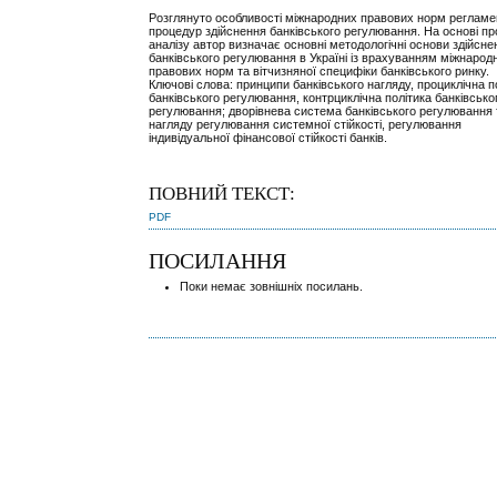
Розглянуто особливості міжнародних правових норм регламен
процедур здійснення банківського регулювання. На основі п
аналізу автор визначає основні методологічні основи здійсне
банківського регулювання в Україні із врахуванням міжнарод
правових норм та вітчизняної специфіки банківського ринку.
Ключові слова: принципи банківського нагляду, проциклічна п
банківського регулювання, контрциклічна політика банківсько
регулювання; дворівнева система банківського регулювання 
нагляду регулювання системної стійкості, регулювання
індивідуальної фінансової стійкості банків.
ПОВНИЙ ТЕКСТ:
PDF
ПОСИЛАННЯ
Поки немає зовнішніх посилань.