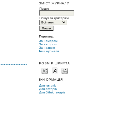
ЗМІСТ ЖУРНАЛУ
Пошук
Пошук за критерієм
Перегляд
За номером
За автором
За назвою
Інші журнали
РОЗМІР ШРИФТА
ІНФОРМАЦІЯ
Для читачів
Для авторів
Для бібліотекарів