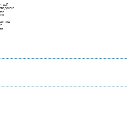
тації
роведеного
ння
них
олітика
го
та