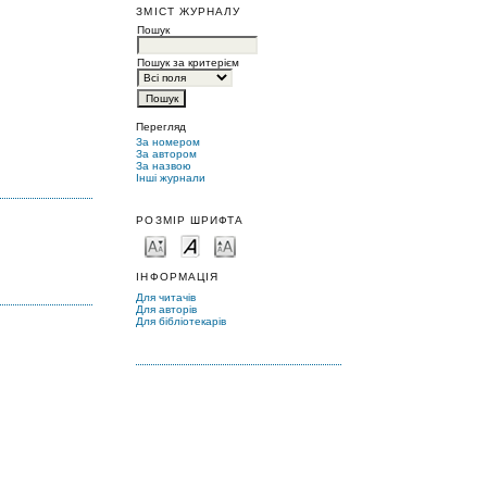
ЗМІСТ ЖУРНАЛУ
Пошук
Пошук за критерієм
Перегляд
За номером
За автором
За назвою
Інші журнали
РОЗМІР ШРИФТА
ІНФОРМАЦІЯ
Для читачів
Для авторів
Для бібліотекарів