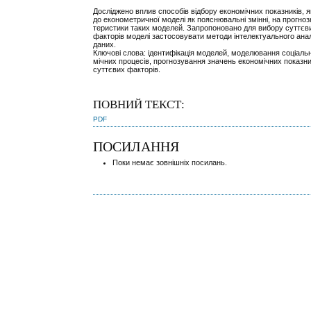
Досліджено вплив способів відбору економічних показників, я
до економетричної моделі як пояснювальні змінні, на прогноз
теристики таких моделей. Запропоновано для вибору суттєв
факторів моделі застосовувати методи інтелектуального ана
даних.
Ключові слова: ідентифікація моделей, моделювання соціаль
мічних процесів, прогнозування значень економічних показник
суттєвих факторів.
ПОВНИЙ ТЕКСТ:
PDF
ПОСИЛАННЯ
Поки немає зовнішніх посилань.