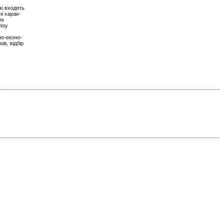
кі входять
ні харак-
их
лізу
но-еконо-
ів, відбір