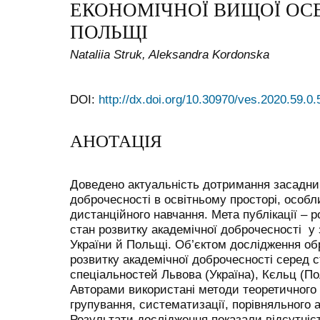
ЕКОНОМІЧНОЇ ВИЩОЇ ОСВІ
ПОЛЬЩІ
Nataliia Struk, Aleksandra Kordonska
DOI:
http://dx.doi.org/10.30970/ves.2020.59.0
АНОТАЦІЯ
Доведено актуальність дотримання засадни
доброчесності в освітньому просторі, особли
дистанційного навчання. Мета публікації – р
стан розвитку академічної доброчесності у 
України й Польщі. Об’єктом дослідження об
розвитку академічної доброчесності серед с
спеціальностей Львова (Україна), Кєльц (
Авторами використані методи теоретичного 
групування, систематизації, порівняльного 
Результати дослідження показали відсутніс