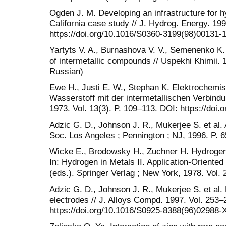
Ogden J. M. Developing an infrastructure for 
California case study // J. Hydrog. Energy. 199
https://doi.org/10.1016/S0360-3199(98)00131-
Yartyts V. A., Burnashova V. V., Semenenko K. 
of intermetallic compounds // Uspekhi Khimii. 1
Russian)
Ewe H., Justi E. W., Stephan K. Elektrochemi
Wasserstoff mit der intermetallischen Verbind
1973. Vol. 13(3). P. 109–113. DOI: https://doi
Adzic G. D., Johnson J. R., Mukerjee S. et al.
Soc. Los Angeles ; Pennington ; NJ, 1996. P. 6
Wicke E., Brodowsky H., Zuchner H. Hydrogen 
In: Hydrogen in Metals II. Application-Oriented 
(eds.). Springer Verlag ; New York, 1978. Vol. 
Adzic G. D., Johnson J. R., Mukerjee S. et al.
electrodes // J. Alloys Compd. 1997. Vol. 253–
https://doi.org/10.1016/S0925-8388(96)02988-