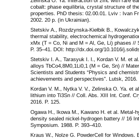
Zelinska O. Ya. Interaction of zinc with rare e
cobalt: phase equilibria, crystal structure of
properties. PhD thesis: 02.00.01. Lviv : Ivan F
2002. 20 p. (in Ukrainian).
Stetskiv A., Rozdzynska-Kiełbik B., Kowalczyk 
thermal stability, electrochemical hydrogenati
xMx (T = Co, Ni and M = Al, Ge, Li) phases // 
P. 35–41. DOI: http://dx.doi.org/10.1016/j.sol
Stetskiv I. A., Tarasyuk I. I., Kordan V. M. et 
alloys TbCo4,8М0,1Li0,1 (М = Ge, Sn) // Mater.
Scientists and Students “Physics and chemistry 
achievements and perspectives”. Lutsk, 2016. 
Kordan V. M., Nytka V. V., Zelinska O. Ya. et al
lithium into Ti3Sn // Coll. Abs. XІII Int. Conf.
2016. P. 125.
Ogawa H., Ikowa M., Kawano H. et al. Metal-hy
density sealed nickel-hydrogen battery // 16 I
Symposium. 1988. P. 393–410.
Kraus W., Nolze G. PowderCell for Windows. B