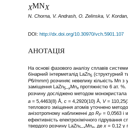
MN
X
Х
N. Chorna, V. Andrash, О. Zelinska, V. Kordan,
DOI:
http://dx.doi.org/10.30970/vch.5901.107
АНОТАЦІЯ
На основі фазового аналізу сплавів систем
бінарний інтерметалід LaZn
(структурний т
5
P
6
/mmm
) розчиняє невелику кількість Mn з
заміщення LaZn
Mn
протяжністю 6 ат. %.
x
5–
x
розчину досліджено методом монокристала 
a =
5,4463(8) Å,
c =
4,2920(10) Å,
V =
110,25(
теплового зміщення атомів уточнено метод
анізотропному наближенні до
R
= 0,0563 і
F
ефективність електрохімічного гідрування сп
твердого розчину LaZn
Mn
, де
x
= 0,12 у 
x
5–
x