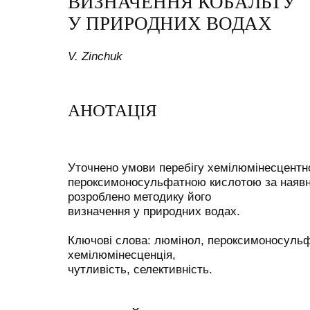
ВИЗНАЧЕННЯ КОБАЛЬТУ
У ПРИРОДНИХ ВОДАХ
V. Zinchuk
АНОТАЦІЯ
Уточнено умови перебігу хемілюмінесцентно
пероксимоносульфатною кислотою за наявно
розроблено методику його
визначення у природних водах.
Ключові слова: люмінол, пероксимоносульф
хемілюмінесценція,
чутливість, селективність.