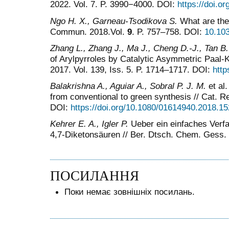
2022. Vol. 7. P. 3990−4000. DOI:
https://doi.
Ngo H. X., Garneau-Tsodikova S.
What are the
Commun. 2018.Vol.
9
. P. 757–758. DOI:
10.10
Zhang
L.
,
Zhang
J.
, Ma
J.
, Cheng
D.-J.
,
Tan
B.
of Arylpyrroles by Catalytic Asymmetric Paal-
2017. Vol. 139, Iss. 5. P. 1714–1717. DOI:
http
Balakrishna
A.
, Aguiar
A.
, Sobral
P
.
J. M.
et al.
from conventional to green synthesis // Cat. Re
DOI:
https://doi.org/10.1080/01614940.2018.1
Kehrer E.
A.
,
Igler P.
Ueber ein einfaches Verfa
4,7-Diketonsäuren // Ber. Dtsch. Chem. Gess. 
ПОСИЛАННЯ
Поки немає зовнішніх посилань.