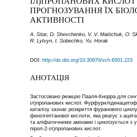
ІЛ)ПРОПАНОВИХ КИСЛОТ
ПРОГНОЗУВАННЯ ЇХ БІОЛ
АКТИВНОСТІ
A. Sitar, D. Shevchenko, V. V. Matiichuk, O. 
R. Lytvyn, I. Sobechko, Yu. Horak
DOI:
http://dx.doi.org/10.30970/vch.6501.223
АНОТАЦІЯ
Застосовано реакцію Пааля-Кнорра для синт
іл)пропанових кислот. Фурфуриліденацетоф
каталізу зазнає розкриття фуранового циклу
фенілгептанової кислоти, яка реагує з аце
та аліфатичними амінами і циклізується з 
пірол-2-іл)пропанових кислот.