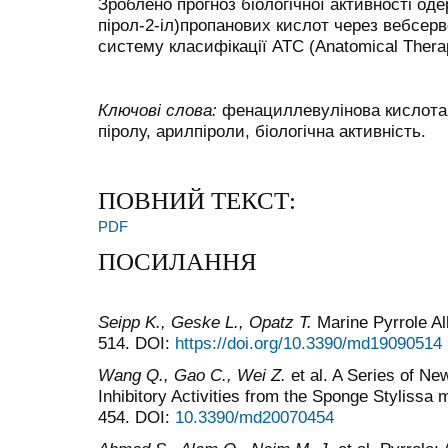
Зроблено прогноз біологічної активності од
пірол-2-іл)пропанових кислот через вебсер
систему класифікації АТС (Anatomical Therap
Ключові слова:
фенациллевулінова кислота,
піролу, арилпіроли, біологічна активність.
ПОВНИЙ ТЕКСТ:
PDF
ПОСИЛАННЯ
Seipp K., Geske
L.,
Opatz
T.
Marine Pyrrole Alk
514. DOI:
https://doi.org/10.3390/md19090514
Wang Q., Gao C., Wei
Z.
et al. A Series of Ne
Inhibitory Activities from the Sponge Stylissa 
454. DOI:
10.3390/md20070454