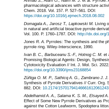
Ahmad
S.,
Alam
O.
, Naim
M. J.
et al. Pyrrole: 
pharmacological advances with structure activit
Chem. 2018. Vol. 157. P. 527–561. DOI:
https://doi.org/10.1016/j.ejmech.2018.08.002
Domagala
A., Jarosz
T., Lapkowski M.
Living o
in natural and artificial bioactive pyrrole deriv
Vol. 100. P. 1760–1787. DOI:
http://dx.doi.org
Jones R. A.
Pyrroles: The synthesis and the ph
pyrrole ring. Wiley-Interscience, 1990.
Ivan
B
.
C
., Barbuceanu
S
.-
F
., Hotnog
C
.
M
.
et 
Promising Biological Agents: Design, Synthesis,
Cytotoxicity Evaluation // Int. J. Mol. Sci. 2022
https://doi.org/10.3390/ijms23168854
Zúñiga
O.
M.
P.
, Sathicq
A.
G.
, Zambrano
J.
J.
Synthesis of Pyrrole Derivatives // Curr. Org. S
882. DOI:
10.2174/15701794146661612061243
Abdelhamid
A
.
A
., Salama
K
.
S
.
M
.,
Elsayed
A
Effect of Some New Pyrrole Derivatives as Pro
against the Cotton Leafworm, Spodoptera litto