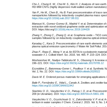
Cho J.
,
Chung K. W., Choi M. S., Kim H.
J.
Analysis of rare eart
HD-MW-CNTs (highly dispersive multi-walled carbon nanotubes) /
Yan P., He M., Chen B., Hu B.
Fast preconcentration of trace rar
nanoparticles followed by inductively coupled plasma mass spectr
https://doi.org/10.1016/j.sab.2017.08.011
Manousi N., Gomez-Gomez B., Madrid Y.
et al. Determination o
extraction with novel oxidized graphene oxide and optimization 
DOI: https://doi.org/
10.1016/j.microc.2019.104428
Zhang Y., Zhong C., Zhang Q.
et al. Graphene oxide – TiO2 comp
samples followed by on inductively coupled plasma optical emiss
Karadaş C., Kara D.
Preconcentration of rare earth elements usi
plasma optical emission spectrometry // Water Air Soil Pollut. 201
Zhao F., Repo E., Meng Y.
et al. An EDTA-b-cyclodextrin material 
seawater // J. Colloid Interf. Sci. 2016. Vol. 465. P. 215–224. DOI
Moshoeshoe M., Nadiye-Tabbiruka M. S., Obuseng V.
A review of
196–221. DOI:
https://doi.org/10.5923/j.materials.20170705.12
Ezzeddine Z., Batonneau-Gener I., Pouilloux Y.
et al.
Synthetic Na
Vol. 2, No. 22. DOI:
https://doi.org/10.3390/colloids2020022
Davis M. E.
Ordered porous materials for emerging applications /
Baile P., Fernández E., Vidal L., Canals A.
Zeolites and zeolite-b
https://doi.org/10.1039/С8AN01194J
Stashkiv
O.
D.,
Vasylechko V. O.,
Patsay
I.
O.
et al. Preconcentr
209 (in Ukrainian). DOI:
https://doi.org/10.30970/vch.5901.196
Vasylechko V. O., Gryshchouk G. V., Zakordonskiy V. P.
et al. A
terbium in water samples // Chem. Central J. 2015. Vol. 9, No. 1: