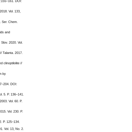
 P.155–161. DOI:
2018. Vol. 133,
v. Ser. Chem.
ids and
 Slov. 2020. Vol.
// Talanta. 2017.
clinoptilolite //
on by
197–204. DOI:
ol. 5. P. 136–141.
2003. Vol. 60. P.
015. Vol. 230. P.
 2. P. 125–134.
1. Vol. 13, No. 2.