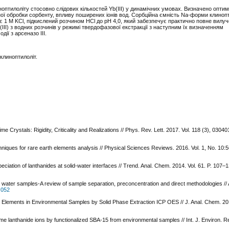
оптилоліту стосовно слідових кількостей Yb(III) у динамічних умовах. Визначено опти
мічної обробки сорбенту, впливу поширених іонів вод. Сорбційна ємність Na-форми клино
) є 1 М KCl, підкислений розчином HCl до рН 4,0, який забезпечує практично повне вилуч
III) з водних розчинів у режимі твердофазової екстракції з наступним їх визначенням
ї з арсеназо ІІІ.
-клиноптилоліт.
me Crystals: Rigidity, Criticality and Realizations // Phys. Rev. Lett. 2017. Vol. 118 (3), 03040
niques for rare earth elements analysis // Physical Sciences Reviews. 2016. Vol. 1, No. 10:
eciation of lanthanides at solid-water interfaces // Trend. Anal. Chem. 2014. Vol. 61. P. 107–
l water samples-A review of sample separation, preconcentration and direct methodologies // 
5.052
 Elements in Environmental Samples by Solid Phase Extraction ICP OES // J. Anal. Chem. 2016
me lanthanide ions by functionalized SBA-15 from environmental samples // Int. J. Environ. Re