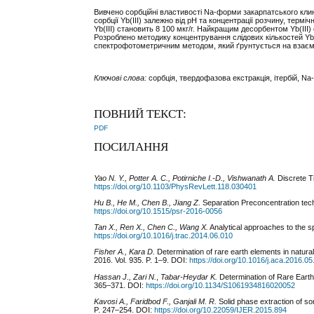
Вивчено сорбційні властивості Na-форми закарпатського клин
сорбції Yb(III) залежно від рН та концентрації розчину, тер
Yb(III) становить 8 100 мкг/г. Найкращим десорбентом Yb(III
Розроблено методику концентрування слідових кількостей Yb(
спектрофотометричним методом, який ґрунтується на взаємоді
Ключові слова:
сорбція, твердофазова екстракція, ітербій, Na
ПОВНИЙ ТЕКСТ:
PDF
ПОСИЛАННЯ
Yao N. Y., Potter A. C., Potirniche I.-D., Vishwanath
A.
Discrete Ti
https://doi.org/10.1103/PhysRevLett.118.030401
Hu B.,
He M., Chen B., Jiang Z.
Separation Preconcentration tech
https://doi.org/10.1515/psr-2016-0056
Tan X., Ren X., Chen C., Wang X.
Analytical approaches to the sp
https://doi.org/10.1016/j.trac.2014.06.010
Fisher A., Kara D.
Determination of rare earth elements in natura
2016. Vol. 935. P. 1–9. DOI:
https://doi.org/10.1016/j.aca.2016.0
Hassan J., Zari N.
,
Tabar-Heydar K.
Determination of Rare Earth
365–371. DOI:
https://doi.org/10.1134/S1061934816020052
Kavosi A., Faridbod F., Ganjali M. R.
Solid phase extraction of so
P. 247–254. DOI:
https://doi.org/10.22059/IJER.2015.894