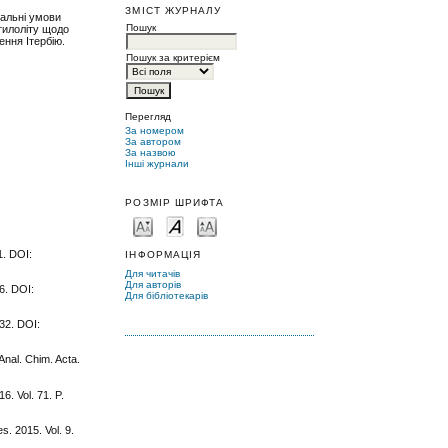
ЗМІСТ ЖУРНАЛУ
мальні умови
Пошук
птилоліту щодо
ення Ітербію.
Пошук за критерієм
Перегляд
За номером
За автором
За назвою
Інші журнали
РОЗМІР ШРИФТА
1. DOI:
ІНФОРМАЦІЯ
Для читачів
Для авторів
56. DOI:
Для бібліотекарів
132. DOI:
Anal. Chim. Acta.
. Vol. 71. P.
s. 2015. Vol. 9.