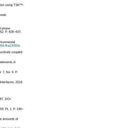
ation using TSK™-
netic
id phase
152. P. 428–437.
vironmental
039/c4ra13333a
uctively coupled
 elements in
. 7, No. 5. P.
 Interfaces. 2018.
387. DOI:
59. Pt. 1. P. 196–
ace amounts of