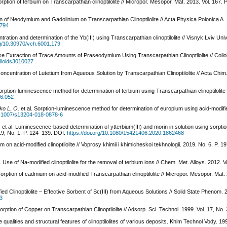
orption of terbium on Transcarpathian clinoptilolite // Micropor. Mesopor. Mat. 2013. Vol. 167.
on of Neodymium and Gadolinium on Transcarpathian Clinoptilolite // Acta Physica Polonica A. 
.794
ration and determination of the Yb(III) using Transcarpathian clinoptilolite // Visnyk Lviv Uni
org/10.30970/vch.6001.179
e Extraction of Trace Amounts of Praseodymium Using Transcarpathian Clinoptilolite // Collo
olloids3010027
oncentration of Lutetium from Aqueous Solution by Transcarpathian Clinoptilolite // Acta Chim.
rption-luminescence method for determination of terbium using Transcarpathian clinoptilolite 
06.052
ko L. O.
et al. Sorption-luminescence method for determination of europium using acid-modified 
10.1007/s13204-018-0878-6
.
et al. Luminescence-based determination of ytterbium(III) and morin in solution using sorpti
 719, No. 1. P. 124–139. DOI:
https://doi.org/10.1080/15421406.2020.1862468
m on acid-modified clinoptilolite // Voprosy khimii i khimicheskoi tekhnologii. 2019. No. 6. P. 
l. Use of Na-modified clinoptilolite for the removal of terbium ions // Chem. Met. Alloys. 2012. V
sorption of cadmium on acid-modified Transcarpathian clinoptilolite // Micropor. Mesopor. Mat. 
ied Clinoptilolite – Effective Sorbent of Sc(III) from Aqueous Solutions // Solid State Phenom. 2
23
sorption of Copper on Transcarpathian Сlinoptilolite // Adsorp. Sci. Technol. 1999. Vol. 17, No.
 qualities and structural features of clinoptilolites of various deposits. Khim Technol Vody. 199