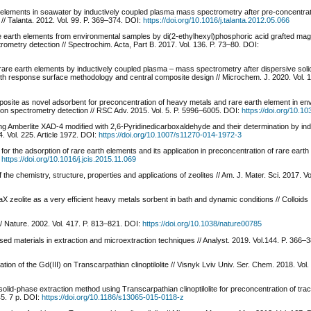
h elements in seawater by inductively coupled plasma mass spectrometry after pre-concentr
/ Talanta. 2012. Vol. 99. P. 369–374. DOI:
https://doi.org/10.1016/j.talanta.2012.05.066
e earth elements from environmental samples by di(2-ethylhexyl)phosphoric acid grafted mag
ometry detection // Spectrochim. Acta, Part B. 2017. Vol. 136. P. 73–80. DOI:
f rare earth elements by inductively coupled plasma – mass spectrometry after dispersive sol
with response surface methodology and central composite design // Microchem. J. 2020. Vol. 
osite as novel adsorbent for preconcentration of heavy metals and rare earth element in en
ion spectrometry detection // RSC Adv. 2015. Vol. 5. P. 5996–6005. DOI:
https://doi.org/10.1
ng Amberlite XAD-4 modified with 2,6-Pyridinedicarboxaldehyde and their determination by ind
4. Vol. 225. Article 1972. DOI:
https://doi.org/10.1007/s11270-014-1972-3
for the adsorption of rare earth elements and its application in preconcentration of rare earth
:
https://doi.org/10.1016/j.jcis.2015.11.069
 the chemistry, structure, properties and applications of zeolites // Am. J. Mater. Sci. 2017. Vol
X zeolite as a very efficient heavy metals sorbent in bath and dynamic conditions // Colloids
/ Nature.­ 2002. Vol. 417. P. 813–821. DOI:
https://doi.org/10.1038/nature00785
ased materials in extraction and microextraction techniques // Analyst. 2019. Vol.144. P. 366–
ation of the Gd(III) on Transcarpathian clinoptilolite // Visnyk Lviv Univ. Ser. Chem. 2018. Vol. 
 solid-phase extraction method using Transcarpathian clinoptilolite for preconcentration of tr
45. 7 p. DOI:
https://doi.org/10.1186/s13065-015-0118-z