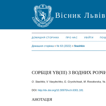
Вісник Львів
ДОМАШНЯ СТОРІНКА
ПРО НАС
УВІЙТИ
ПОШ
Домашня сторінка
>
№ 63 (2022)
>
Stashkiv
СОРБЦІЯ YB(III) З ВОДНИХ РО
O. Stashkiv, V. Vasylechko, G. Gryshchouk, M. Rosolovska, Ya
DOI:
http://dx.doi.org/10.30970/vch.6301.181
АНОТАЦІЯ