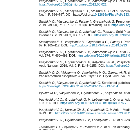
Vasylechko V. O., Gryshchouk G. V., Zakordonskiy V. P.
et al. S
https://doi.org/10.1016/j.micromeso.2012.08.021
Vasylechko
V.
O.,
Stechynska
E.
T.,
Stashkiv
O.
D.
et al. Sorpti
No. 4. P. 794–797. DOI: https://doi.org/
10.12693/APhysPolA.133
Stashkiv O., Vasylechko V.,
Patsay I., Gryshchouk G.
Preconcent
2019. Vol. 60, Pt. 1. P. 179–190 (in Ukrainian). DOI:
https://doi.
Stashkiv O., Vasylechko V., Gryshchouk G., Patsay I.
Solid Phas
Interfaces. 2019. Vol. 3, Iss. 1:27. DOI:
https://doi.org/10.3390/c
Stechynska E. T.,
Vasylechko V., Gryshchouk G., Patsay I.
Prec
67. P. 105–112.
DOI:
http://dx.doi.org/10.17344/acsi.2019.5233
Vasylechko V. O., Gryshchouk G. V., Zakordonskiy V. P
. et al
.
So
Vol. 174. P. 486–492. DOI:
https://doi.org/10.1016/j.talanta.2017.
Vasylechko V. O., Gryshchouk G. V., Kalychak Ya.
M., Vasylech
Appl. Nanosci. 2019. Vol. 9. P. 1145–1153. DOI:
https://doi.org/
Stashkiv O. D., Volodymyr O. Vasylechko V. O., Gamernyk R. V
transcarpathian clinoptilolite // Mol. Cryst. Liq. Cryst. 2021. Vol.
Stashkiv O., Vasylechko V., Gryshchouk G.
Sorption of gadoliniu
https://doi.org/10.32434/0321-4095-2019-127-6-197-204
Vyviurska
O
., Vasylechko
V
., Gryshchouk
G
., Kalychak
Ya
.
et a
Vasylechko V. O., Gryshchouk G. V., Lebedynets L. O.
et al. Ad
183–196. DOI:
https://doi.org/10.1016/s1387-1811(03)00376-7
Vasylechko V. O., Korpalo Ch. B., Gryshchouk G. V.
Acid – Modif
8–13. DOI:
https://doi.org/10.4028/www.scientific.net/ssp.230.8 
Vasylechko V. O., Cryshchouk G. V., Lebedynets L. O.
et al. Ad
Tarasevich Y. I., Polyakov V. E. Penchov V. Z.
et al. Ion-exchange