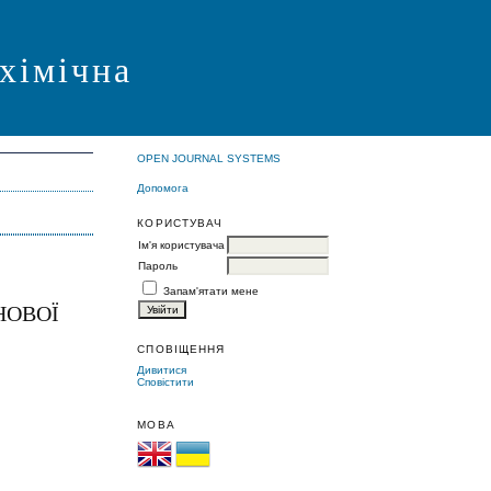
 хімічна
OPEN JOURNAL SYSTEMS
Допомога
КОРИСТУВАЧ
Ім'я користувача
Пароль
Запам'ятати мене
НОВОЇ
СПОВІЩЕННЯ
Дивитися
Сповістити
МОВА