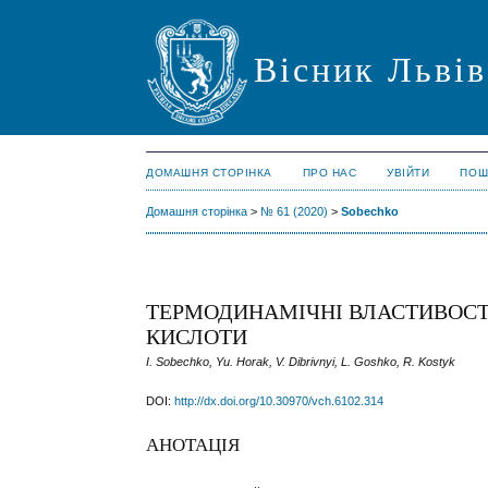
Вісник Львів
ДОМАШНЯ СТОРІНКА
ПРО НАС
УВІЙТИ
ПОШ
Домашня сторінка
>
№ 61 (2020)
>
Sobechko
ТЕРМОДИНАМІЧНІ ВЛАСТИВОСТІ
КИСЛОТИ
І. Sobechko, Yu. Horak, V. Dibrivnyi, L. Goshko, R. Kostyk
DOI:
http://dx.doi.org/10.30970/vch.6102.314
АНОТАЦІЯ