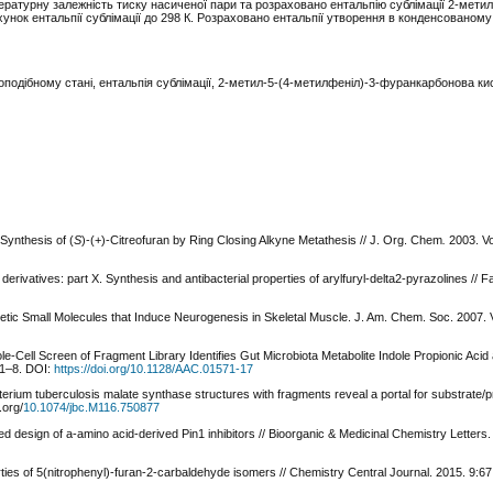
атурну залежність тиску насиченої пари та розраховано ентальпію сублімації 2-метил
нок ентальпії сублімації до 298 К. Розраховано ентальпії утворення в конденсованому
оподібному стані, ентальпія сублімації, 2-метил-5-(4-метилфеніл)-3-фуранкарбонова ки
 Synthesis of (
S
)-(+)-Citreofuran by Ring Closing Alkyne Metathesis // J. Org. Chem
.
2003. Vo
derivatives: part X. Synthesis and antibacterial properties of arylfuryl-delta2-pyrazolines //
tic Small Molecules that Induce Neurogenesis in Skeletal Muscle. J. Am. Chem. Soc. 2007. V
e-Cell Screen of Fragment Library Identifies Gut Microbiota Metabolite Indole Propionic Acid 
. 1–8. DOI:
https://doi.org/10.1128/AAC.01571-17
rium tuberculosis malate synthase structures with fragments reveal a portal for substrate
.org/
10.1074/jbc.M116.750877
d design of a-amino acid-derived Pin1 inhibitors // Bioorganic & Medicinal Chemistry Letters. 
es of 5(nitrophenyl)-furan‑2‑carbaldehyde isomers // Chemistry Central Journal. 2015. 9:67