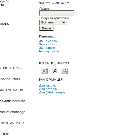
-5-(4-
ЗМІСТ ЖУРНАЛУ
 та
Пошук
Пошук за критерієм
слота.
Перегляд
За номером
За автором
За назвою
Інші журнали
РОЗМІР ШРИФТА
l. 68. P. 1521–
 Farmaco. 2000.
ІНФОРМАЦІЯ
Для читачів
Для авторів
ol. 129. No. 30
Для бібліотекарів
as Antitubercular
/product exchange
2010. Vol. 20. P.
. DOI: