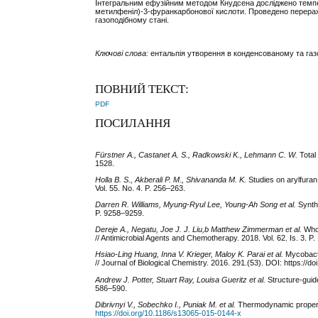
Інтегральним ефузійним методом Кнудсена досліджено темпер
метилфеніл)-3-фуранкарбонової кислоти. Проведено перераху
газоподібному стані.
Ключові слова:
ентальпія утворення в конденсованому та газ
ПОВНИЙ ТЕКСТ:
PDF
ПОСИЛАННЯ
F
ü
rstner
A.,
Castanet
A
.
S
.,
Radkowski
K
.,
Lehmann
C
.
W
.
Total
1528.
Holla
B
.
S
.,
Akberali
P
.
M.
,
Shivananda
M
.
K
.
Studies on arylfuran 
Vol. 55. No. 4. P. 256–263.
Darren R. Williams, Myung-Ryul Lee, Young-Ah Song et al.
Synthe
P. 9258–9259.
Dereje A., Negatu, Joe J. J. Liu,b Matthew Zimmerman et al.
Whol
// Antimicrobial Agents and Chemotherapy. 2018. Vol. 62. Is. 3. P
Hsiao-Ling Huang, Inna V. Krieger, Maloy K. Parai et al.
Mycobacte
// Journal of Biological Chemistry. 2016. 291.(53). DOI: https://doi
Andrew J. Potter, Stuart Ray, Louisa Gueritz et al.
Structure-guide
586–590.
Dibrivnyi V
.,
Sobechko I
.,
Puniak M
.
et al.
Thermodynamic properti
https://doi.org/10.1186/s13065-015-0144-x