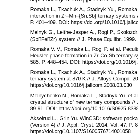
Romaka L., Tkachuk A., Stadnyk Yu., Romaka V.
interaction in Zr–Mn–{Sn,Sb} ternary systems /
P. 401–409. DOI: https://doi.org/10.1016/j.jal
Melnyk G., Leithe-Jasper A., Rogl P., Skolozd
(SbFeZr) system // J. Phase Equilibr. 1999. 
Romaka V. V., Romaka L., Rogl P. et al. Peculia
Heusler phase formation in Zr-Co-Sb ternary s
585. P. 448–454. DOI: https://doi.org/10.1016/
Romaka L., Tkachuk A., Stadnyk Yu., Romaka V
ternary system at 870 K // J. Alloys Compd. 20
https://doi.org/10.1016/j.jallcom.2008.03.030
Melnychenko N., Romaka L., Stadnyk Yu. et a
crystal structure of new ternary compounds // 
89-91. DOI: https://doi.org/10.1016/S0925-838
Akselrud L., Grin Yu. WinCSD: software packag
(Version 4) // J. Appl. Cryst. 2014. Vol. 47. P. 
https://doi.org/10.1107/S1600576714001058