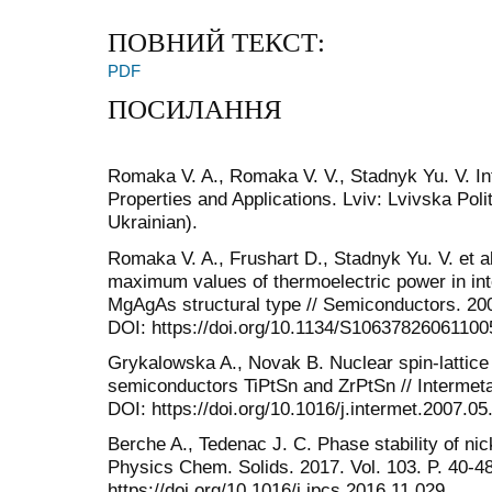
ПОВНИЙ ТЕКСТ:
PDF
ПОСИЛАННЯ
Romaka V. A., Romaka V. V., Stadnyk Yu. V. In
Properties and Applications. Lviv: Lvivska Poli
Ukrainian).
Romaka V. A., Frushart D., Stadnyk Yu. V. et al
maximum values of thermoelectric power in int
MgAgAs structural type // Semiconductors. 200
DOI: https://doi.org/10.1134/S10637826061100
Grykalowska A., Novak B. Nuclear spin-lattice 
semiconductors TiPtSn and ZrPtSn // Intermetal
DOI: https://doi.org/10.1016/j.intermet.2007.05
Berche A., Tedenac J. C. Phase stability of nic
Physics Chem. Solids. 2017. Vol. 103. P. 40-4
https://doi.org/10.1016/j.jpcs.2016.11.029