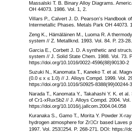
Massalski T. B. Binary Alloy Diagrams. Americ
OH 44073. 1986. Vol. 1, 2.
Villars P., Calvert J. D. Pearson’s Handbook of
Intermetallic Phases. Metals Park OH 44073. 
Zeng K., Hämäläinen M., Luoma R. A thermody
system // Z. Metallknd. 1993. Vol. 84. P. 23-28.
Garcia E., Corbett J. D. A synthetic and struct
system // J. Solid State Chem. 1988. Vol. 73. 
https://doi.org/10.1016/0022-4596(88)90130-2
Suzuki N., Kanomata T., Kaneko T. et al. Mag
(0.0 ≤ x ≤ 1.0) // J. Alloys Compd. 1999. Vol. 2
https://doi.org/10.1016/S0925-8388(99)00244-
Narada T., Kanomata Y., Takahashi Y. K. et al. 
of Cr1-xRuxSb2 // J. Alloys Compd. 2004. Vol.
https://doi.org/10.1016/j.jallcom.2004.04.058
Kuranaka S., Gamo T., Morita Y. Powder X-ray 
hydrogen atmosphere for ZrCr based Laves ph
1997. Vol. 253254. P. 268-271. DOI: https://d