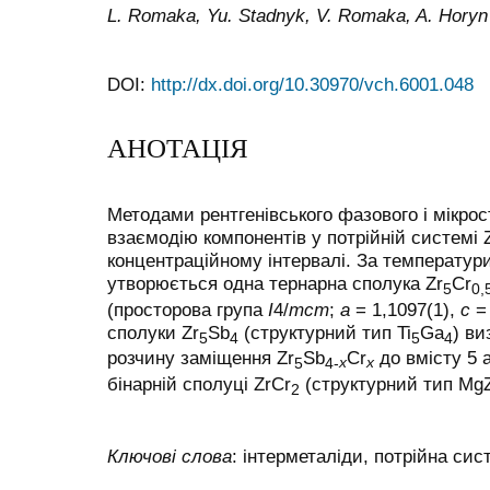
L. Romaka, Yu. Stadnyk, V. Romaka, A. Horyn
DOI:
http://dx.doi.org/10.30970/vch.6001.048
АНОТАЦІЯ
Методами рентгенівського фазового і мікрос
взаємодію компонентів у потрійній системі 
концентраційному інтервалі. За температур
утворюється одна тернарна сполука Zr
Cr
5
0,
(просторова група
I
4/
mcm
;
a
= 1,1097(1),
c
=
сполуки Zr
Sb
(структурний тип Ti
Ga
) ви
5
4
5
4
розчину заміщення Zr
Sb
Cr
до вмісту 5 а
x
x
5
4-
бінарній сполуці ZrCr
(структурний тип Mg
2
Ключові слова
: інтерметаліди, потрійна сис