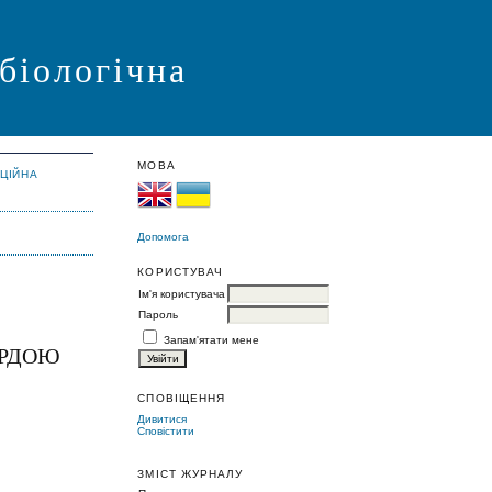
 біологічна
МОВА
АЦІЙНА
Допомога
КОРИСТУВАЧ
Ім'я користувача
Пароль
Запам'ятати мене
ЕРДОЮ
СПОВІЩЕННЯ
Дивитися
Сповістити
ЗМІСТ ЖУРНАЛУ