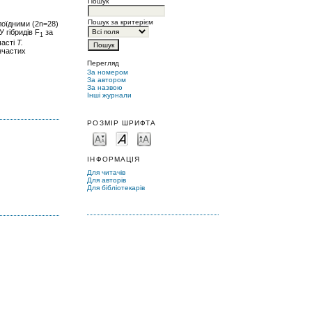
Пошук
Пошук за критерієм
лоїдними (2n=28)
 гібридів F
за
1
часті
T.
нчастих
Перегляд
За номером
За автором
За назвою
Інші журнали
РОЗМІР ШРИФТА
ІНФОРМАЦІЯ
Для читачів
Для авторів
Для бібліотекарів