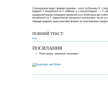
Схрещували види і форми пшениці – носії субгеному G з тв
видами
T. timopheevii
та
T. militinae
, а з гексаплоїдних – з
T. m
морфологічними ознаками проявляється інгібіторна дія субген
timopheevii
та
T. miguschovae
опушення колоскових лусок усп
гібридів виділені трансгресивні форми за показниками продук
ПОВНИЙ ТЕКСТ:
PDF
ПОСИЛАННЯ
Поки немає зовнішніх посилань.