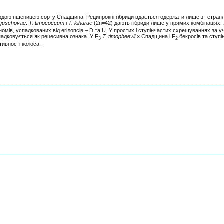
ердою пшеницею сорту Спадщина. Реципрокні гібриди вдається одержати лише з тетрап
iguschovae
.
T. timococcum
і
T. kiharae
(2n=42) дають гібриди лише у прямих комбінаціях. У
омів, успадкованих від егілопсів – D та U. У простих і ступінчастих схрещуваннях за у
адковується як рецесивна ознака. У F
T. timopheevii
× Спадщина і F
бекросів та ступі
3
2
тивності колоса.